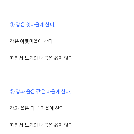
① 갑은 윗마을에 산다.
갑은 아랫마을에 산다.
따라서 보기의 내용은 옳지 않다.
② 갑과 을은 같은 마을에 산다.
갑과 을은 다른 마을에 산다.
따라서 보기의 내용은 옳지 않다.