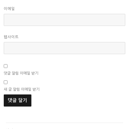
이메일
웹사이트
댓글 알림 이메일 받기
새 글 알림 이메일 받기
글