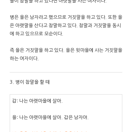
을이 참말을 하고 있다면 아랫말을 사는 여자이다.
병은 을은 남자라고 했으므로 거짓말을 하고 있다. 또한 을
은 아랫말을 산다고 참말하고 있다. 참말과 거짓말을 동시
에 하고 있으므로 모순이다.
즉 을은 거짓말을 하고 있다. 을은 윗마을에 사는 거짓말을
하는 여자이다.
3. 병이 참말을 할 때
갑: 나는 아랫마을에 살아.
을: 나는 아랫마을에 살아. 갑은 남자야.