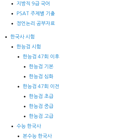
지방직 9급 국어
PSAT 주제별 기출
정언논리 공부자료
한국사 시험
한능검 시험
한능검 47회 이후
한능검 기본
한능검 심화
한능검 47회 이전
한능검 초급
한능검 중급
한능검 고급
수능 한국사
본수능 한국사