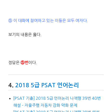
⑤ 이 대화에 참여하고 있는 이들은 모두 여자다.
보기의 내용은 옳다.
정답은
이다.
⑤번
2018 5급 PSAT 언어논리
[PSAT 기출] 2018 5급 언어논리 나책형 39번 40번
해설 – 자율주행 자동차 강화 약화 문제