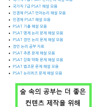
국가직 7급 PSAT 해설 모음
민경채 PSAT 언어논리 해설 모음
민경채 PSAT 해설 모음
PSAT 기출 해설 모음
PSAT 명제 논리 문제 해설 모음
PSAT 정언 논리 문제 해설 모음
정언 논리 공부 자료
PSAT 추론 문제 해설 모음
PSAT 강화 약화 문제 해설 모음
PSAT 법조문 문제 해설 모음
PSAT 논리퀴즈 문제 해설 모음