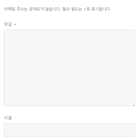
이메일 주소는 공개되지 않습니다.
필수 필드는
*
로 표시됩니다
댓글
*
이름