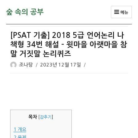
숲 속의 공부
메뉴
[PSAT 기출] 2018 5급 언어논리 나
책형 34번 해설 – 윗마을 아랫마을 참
말 거짓말 논리퀴즈
글
작
조나탕
2023년 12월 17일
쓴
성
이
일
자
목차
[
감추기
]
1
개요
2
문제