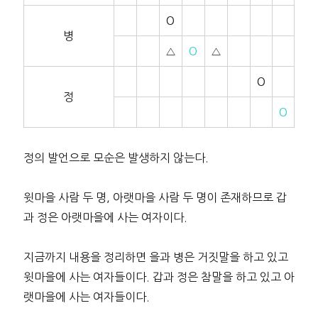
O
병
△
O
△
O
정
O
정의 발언으로 모순은 발생하지 않는다.
윗마을 사람 두 명, 아랫마을 사람 두 명이 존재하므로 갑
과 정은 아랫마을에 사는 여자이다.
지금까지 내용을 정리하면 을과 병은 거짓말을 하고 있고
윗마을에 사는 여자들이다. 갑과 정은 참말을 하고 있고 아
랫마을에 사는 여자들이다.