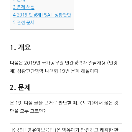
3
문제 해설
4
2019 민경채 PSAT 상황판단
5
관련 문서
개요
다음은 2019년 국가공무원 민간경력자 일괄채용 (민경
채) 상황판단영역 나책형 19번 문제 해설이다.
문제
문 19. 다음 글을 근거로 판단할 때, <보기>에서 옳은 것
만을 모두 고르면?
K국의 ｢영유아보육법｣은 영유아가 안전하고 쾌적한 환