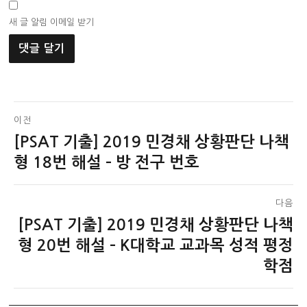
새 글 알림 이메일 받기
글
이전
[PSAT 기출] 2019 민경채 상황판단 나책
이
탐
전
형 18번 해설 – 방 전구 번호
색
글:
다음
[PSAT 기출] 2019 민경채 상황판단 나책
다
음
형 20번 해설 – K대학교 교과목 성적 평정
글:
학점