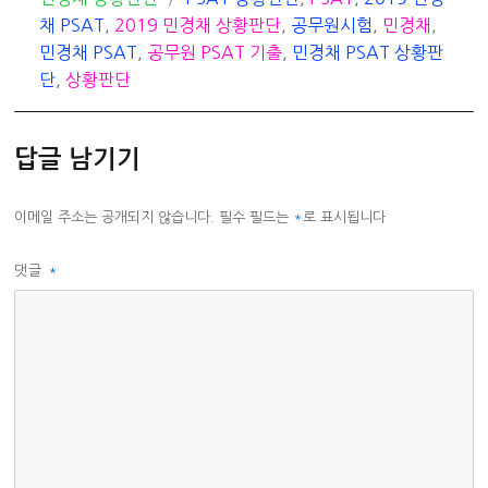
테
그
채 PSAT
,
2019 민경채 상황판단
,
공무원시험
,
민경채
,
고
민경채 PSAT
,
공무원 PSAT 기출
,
민경채 PSAT 상황판
리
단
,
상황판단
답글 남기기
이메일 주소는 공개되지 않습니다.
필수 필드는
*
로 표시됩니다
댓글
*