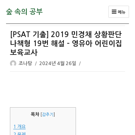
숲 속의 공부
메뉴
[PSAT 기출] 2019 민경채 상황판단
나책형 19번 해설 – 영유아 어린이집
보육교사
글
작
조나탕
2024년 4월 26일
쓴
성
이
일
자
목차
[
감추기
]
1
개요
2
문제