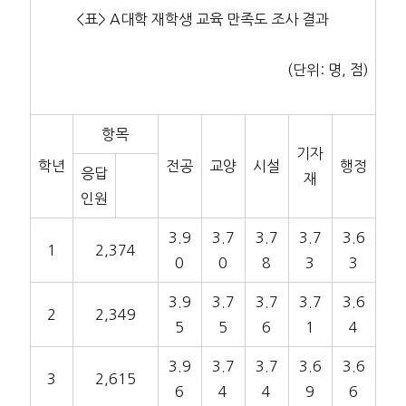
<표> A대학 재학생 교육 만족도 조사 결과
(단위: 명, 점)
항목
기자
학년
전공
교양
시설
행정
응답
재
인원
3.9
3.7
3.7
3.7
3.6
1
2,374
0
0
8
3
3
3.9
3.7
3.7
3.7
3.6
2
2,349
5
5
6
1
4
3.9
3.7
3.7
3.6
3.6
3
2,615
6
4
4
9
6