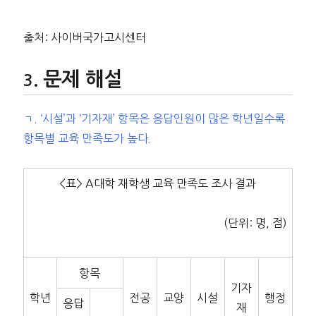
출처: 사이버국가고시센터
문제 해설
ㄱ. ‘시설’과 ‘기자재’ 항목은 응답인원이 많은 학년일수록
항목별 교육 만족도가 높다.
<표> A대학 재학생 교육 만족도 조사 결과
(단위: 명, 점)
항목
기자
학년
전공
교양
시설
행정
응답
재