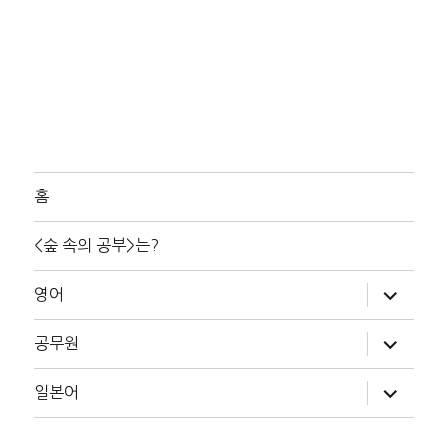
홈
<숲 속의 공부>는?
하
영어
위
메
뉴
하
공무원
확
위
장
메
뉴
하
일본어
확
위
장
메
뉴