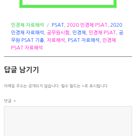
카
태
민경채 자료해석
PSAT
,
2020 민경채 PSAT
,
2020
테
그
민경채 자료해석
,
공무원시험
,
민경채
,
민경채 PSAT
,
공
고
무원 PSAT 기출
,
자료해석
,
PSAT 자료해석
,
민경채
리
PSAT 자료해석
답글 남기기
이메일 주소는 공개되지 않습니다.
필수 필드는
*
로 표시됩니다
댓글
*