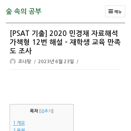
숲 속의 공부
메뉴
[PSAT 기출] 2020 민경채 자료해석
가책형 12번 해설 – 재학생 교육 만족
도 조사
글
작
조나탕
2023년 6월 23일
쓴
성
이
일
자
목차
[
감추기
]
1
개요
2
문제