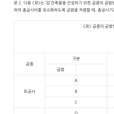
문 2. 다음 <표>는 ‘갑’건축물을 건설하기 위한 공종의 공
하여 총공사비를 최소화하도록 공법을 적용할 때, 총공사기
<표> 공종의 공법
구분
공종
공법
A
토공사
B
C
D