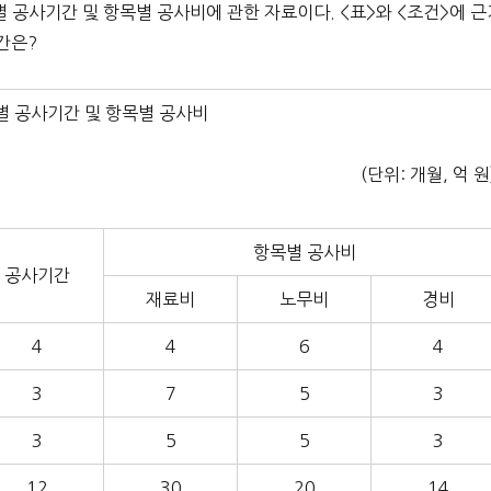
법별 공사기간 및 항목별 공사비에 관한 자료이다. <표>와 <조건>에 
간은?
별 공사기간 및 항목별 공사비
(단위: 개월, 억 원
항목별 공사비
공사기간
재료비
노무비
경비
4
4
6
4
3
7
5
3
3
5
5
3
12
30
20
14