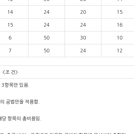
14
24
20
15
15
24
24
16
6
50
30
10
7
50
24
12
<조 건>
, 3항목만 있음.
류의 공법만을 적용함.
해당 항목의 총비용임.