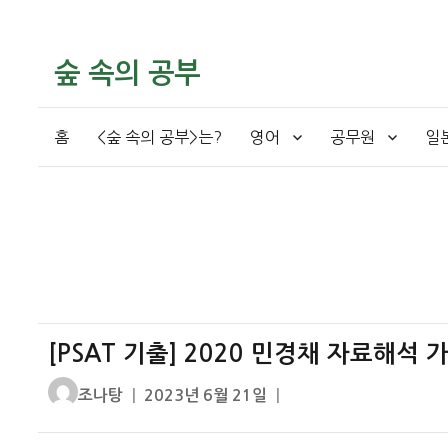
숲 속의 공부
홈
<숲 속의 공부>는?
영어
공무원
일
[PSAT 기출] 2020 민경채 자료해석
글
작
조나탕
2023년 6월 21일
쓴
성
이
일