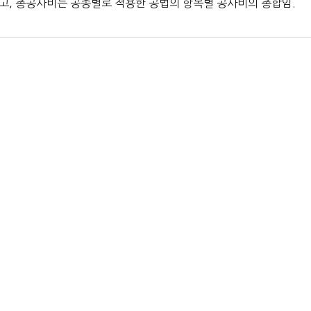
고, 총공사비는 공종별로 적용한 공법의 항목별 공사비의 총합임.