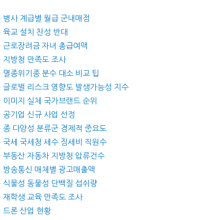
 – 병사 계급별 월급 군내매점
– 육교 설치 찬성 반대
설 – 근로장려금 자녀 총급여액
 – 지방청 만족도 조사
 – 멸종위기종 분수 대소 비교 팁
설 – 글로벌 리스크 영향도 발생가능성 지수
설 – 이미지 실체 국가브랜드 순위
 – 공기업 신규 사업 선정
 – 종 다양성 분류군 경제적 중요도
 – 국세 국세청 세수 징세비 직원수
설 – 부동산 자동차 지방청 압류건수
설 – 방송통신 매체별 광고매출액
설 – 식물성 동물성 단백질 섭쉬량
 – 재학생 교육 만족도 조사
– 드론 산업 현황