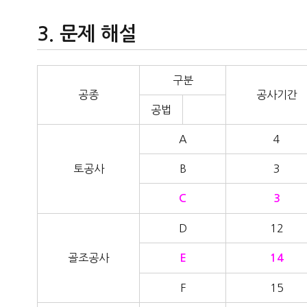
문제 해설
구분
공종
공사기간
공법
A
4
토공사
B
3
C
3
D
12
골조공사
E
14
F
15