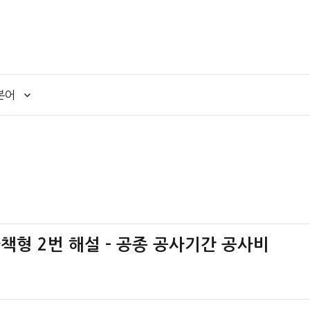
본어
 가책형 2번 해설 – 공종 공사기간 공사비