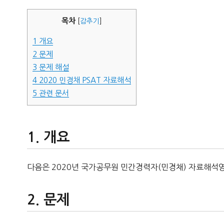
자
목차
[
감추기
]
1
개요
2
문제
3
문제 해설
4
2020 민경채 PSAT 자료해석
5
관련 문서
개요
다음은 2020년 국가공무원 민간경력자(민경채) 자료해석영
문제