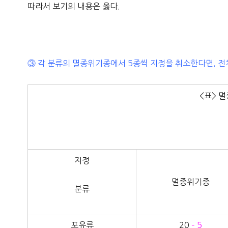
따라서 보기의 내용은 옳다.
③ 각 분류의 멸종위기종에서 5종씩 지정을 취소한다면, 전체
<표> 
지정
멸종위기종
분류
포유류
20
– 5