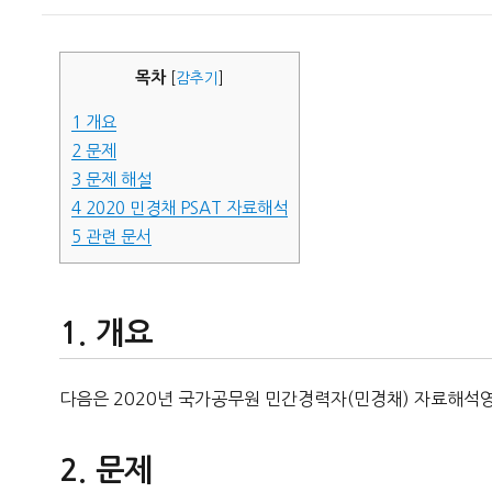
이
일
자
목차
[
감추기
]
1
개요
2
문제
3
문제 해설
4
2020 민경채 PSAT 자료해석
5
관련 문서
개요
다음은 2020년 국가공무원 민간경력자(민경채) 자료해석영
문제