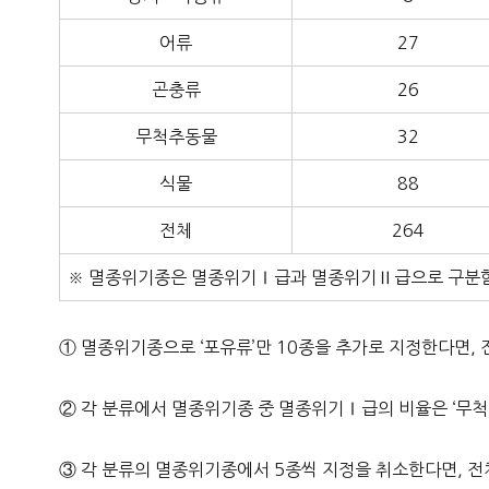
어류
27
곤충류
26
무척추동물
32
식물
88
전체
264
※ 멸종위기종은 멸종위기Ⅰ급과 멸종위기Ⅱ급으로 구분함
① 멸종위기종으로 ‘포유류’만 10종을 추가로 지정한다면, 
② 각 분류에서 멸종위기종 중 멸종위기Ⅰ급의 비율은 ‘무척추
③ 각 분류의 멸종위기종에서 5종씩 지정을 취소한다면, 전체