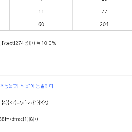
11
77
60
204
\text{274종}}\) ≒ 10.9%
동물’과 ‘식물’이 동일하다.
32}=\dfrac{1}{8}\)
=\dfrac{1}{8}\)