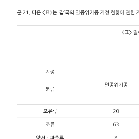
문 21. 다음 <표>는 ‘갑’국의 멸종위기종 지정 현황에 관한
<표> 
지정
멸종위기종
분류
포유류
20
조류
63
양서ㆍ파충류
8