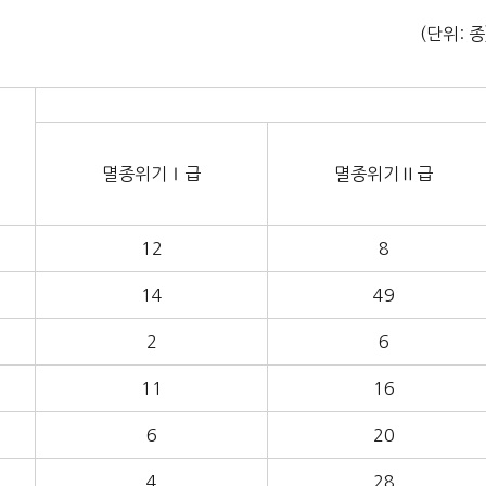
(단위: 종
멸종위기Ⅰ급
멸종위기Ⅱ급
12
8
14
49
2
6
11
16
6
20
4
28