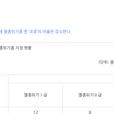
 멸종위기종 중 ‘조류’의 비율은 감소한다.
멸종위기종 지정 현황
(단위: 종
멸종위기Ⅰ급
멸종위기Ⅱ급
12
8