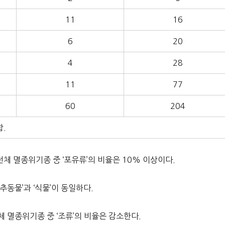
11
16
6
20
4
28
11
77
60
204
.
전체 멸종위기종 중 ‘포유류’의 비율은 10% 이상이다.
동물’과 ‘식물’이 동일하다.
 멸종위기종 중 ‘조류’의 비율은 감소한다.