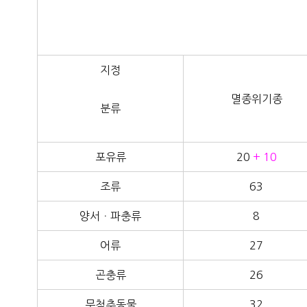
지정
멸종위기종
분류
포유류
20
+ 10
조류
63
양서ㆍ파충류
8
어류
27
곤충류
26
무척추동물
32