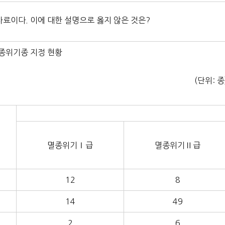
 자료이다. 이에 대한 설명으로 옳지 않은 것은?
멸종위기종 지정 현황
(단위: 종
멸종위기Ⅰ급
멸종위기Ⅱ급
12
8
14
49
2
6