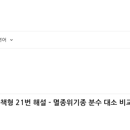
본어
 가책형 21번 해설 – 멸종위기종 분수 대소 비