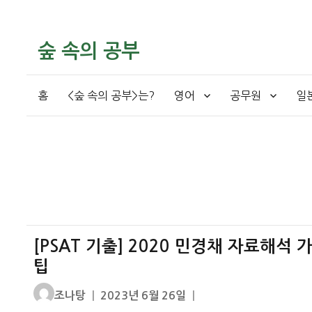
숲 속의 공부
홈
<숲 속의 공부>는?
영어
공무원
일
[PSAT 기출] 2020 민경채 자료해석
팁
글
작
조나탕
2023년 6월 26일
쓴
성