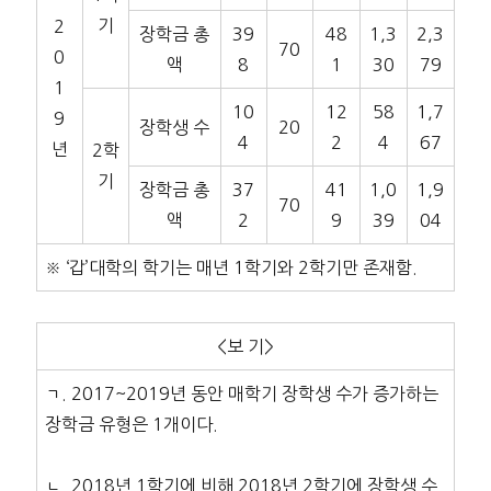
기
2
장학금 총
39
48
1,3
2,3
70
0
액
8
1
30
79
1
10
12
58
1,7
9
장학생 수
20
4
2
4
67
년
2학
기
장학금 총
37
41
1,0
1,9
70
액
2
9
39
04
※ ‘갑’대학의 학기는 매년 1학기와 2학기만 존재함.
<보 기>
ㄱ. 2017~2019년 동안 매학기 장학생 수가 증가하는
장학금 유형은 1개이다.
ㄴ. 2018년 1학기에 비해 2018년 2학기에 장학생 수