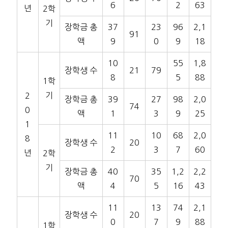
6
2
63
년
2학
기
장학금 총
37
23
96
2,1
91
액
9
0
9
18
10
55
1,8
장학생 수
21
79
8
5
88
1학
기
2
장학금 총
39
27
98
2,0
74
0
액
1
3
9
25
1
11
10
68
2,0
8
장학생 수
20
2
3
7
60
년
2학
기
장학금 총
40
35
1,2
2,2
70
액
4
5
16
43
11
13
74
2,1
장학생 수
20
0
7
9
88
1학