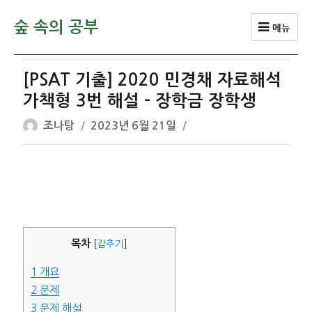
숲 속의 공부
메뉴
[PSAT 기출] 2020 민경채 자료해석
가책형 3번 해설 – 장학금 장학생
글
작
조나탕
2023년 6월 21일
쓴
성
이
일
자
목차
[
감추기
]
1
개요
2
문제
3
문제 해설