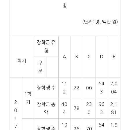
황
(단위: 명, 백만 원)
장학금 유
형
A
B
C
D
E
학기
구
분
11
54
2,0
장학생 수
22
66
2
3
04
1학
기
2
장학금 총
40
23
96
2,1
78
0
액
4
0
3
81
1
10
54
1,9
7
장학생 수
26
70