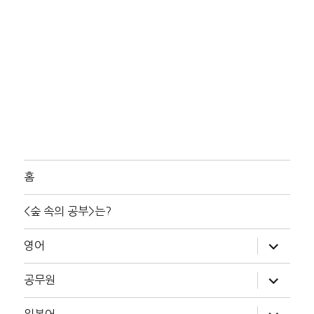
홈
<숲 속의 공부>는?
하
영어
위
메
뉴
하
공무원
확
위
장
메
뉴
하