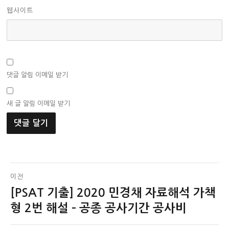
웹사이트
댓글 알림 이메일 받기
새 글 알림 이메일 받기
글
이전
[PSAT 기출] 2020 민경채 자료해석 가책
이
탐
전
형 2번 해설 – 공종 공사기간 공사비
색
글: