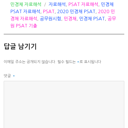
카
태
민경채 자료해석
자료해석
,
PSAT 자료해석
,
민경채
테
그
PSAT 자료해석
,
PSAT
,
2020 민경채 PSAT
,
2020 민
고
경채 자료해석
,
공무원시험
,
민경채
,
민경채 PSAT
,
공무
리
원 PSAT 기출
답글 남기기
이메일 주소는 공개되지 않습니다.
필수 필드는
*
로 표시됩니다
댓글
*