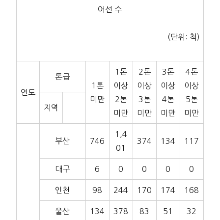
어선 수
(단위: 척)
1톤
2톤
3톤
4톤
톤급
1톤
이상
이상
이상
이상
연도
미만
2톤
3톤
4톤
5톤
지역
미만
미만
미만
미만
1,4
부산
746
374
134
117
01
대구
6
0
0
0
0
인천
98
244
170
174
168
울산
134
378
83
51
32