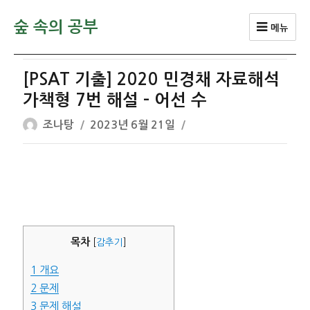
숲 속의 공부
메뉴
[PSAT 기출] 2020 민경채 자료해석
가책형 7번 해설 – 어선 수
글
작
조나탕
2023년 6월 21일
쓴
성
이
일
자
목차
[
감추기
]
1
개요
2
문제
3
문제 해설