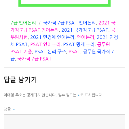
카
태
7급 언어논리
국가직 7급 PSAT 언어논리
,
2021 국
테
그
가직 7급 PSAT 언어논리
,
2021 국가직 7급 PSAT
,
공
고
무원시험
,
2021 민경채 언어논리
,
언어논리
,
2021 민경
리
채 PSAT
,
PSAT 언어논리
,
PSAT 명제 논리
,
공무원
PSAT 기출
,
PSAT 논리 구조
,
PSAT
,
공무원 국가직 7
급
,
국가직 7급 PSAT
답글 남기기
이메일 주소는 공개되지 않습니다.
필수 필드는
*
로 표시됩니다
댓글
*