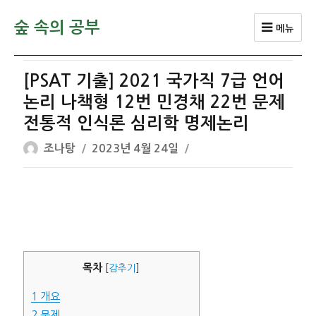
숲 속의 공부
메뉴
[PSAT 기출] 2021 국가직 7급 언어
논리 나책형 12번 민경채 22번 문제
전통적 인식론 심리학 명제논리
글
작
조나탕
2023년 4월 24일
쓴
성
이
일
자
목차
[
감추기
]
1
개요
2
문제