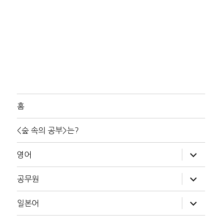
홈
<숲 속의 공부>는?
하
영어
위
메
뉴
하
공무원
확
위
장
메
뉴
하
일본어
확
위
장
메