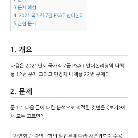
3
문제 해설
4
2021 국가직 7급 PSAT 언어논리
5
관련 문서
개요
다음은 2021년도 국가직 7급 PSAT 언어논리영역 나책
형 12번 문제 그리고 민경채 나책형 22번 문제다.
문제
문 12. 다음 글에 대한 분석으로 적절한 것만을 <보기>에
서 모두 고르면?
‘자연화’란 자연과학의 방법론에 따라 자연과학이 수용