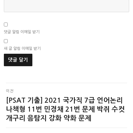
댓글 알림 이메일 받기
새 글 알림 이메일 받기
글
이전
[PSAT 기출] 2021 국가직 7급 언어논리
이
탐
전
나책형 11번 민경채 21번 문제 박쥐 수컷
색
글:
개구리 음탐지 강화 약화 문제