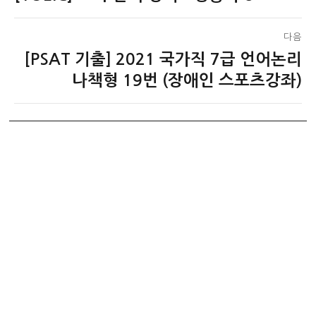
전
색
글:
다음
[PSAT 기출] 2021 국가직 7급 언어논리
다
음
나책형 19번 (장애인 스포츠강좌)
글: