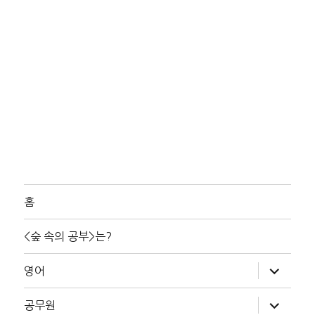
홈
<숲 속의 공부>는?
하
영어
위
메
뉴
하
공무원
확
위