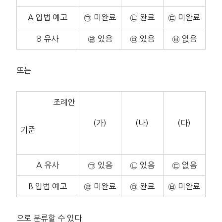
A 입법 예고
㉠ 미완료
㉡ 완료
㉢ 미완료
B 유사
㉣ 있음
㉤ 있음
㉥ 없음
또는
조례안
(가)
(나)
(다)
기준
A 유사
㉠ 있음
㉡ 있음
㉢ 없음
B 입법 예고
㉣ 미완료
㉤ 완료
㉥ 미완료
으로 분류할 수 있다.