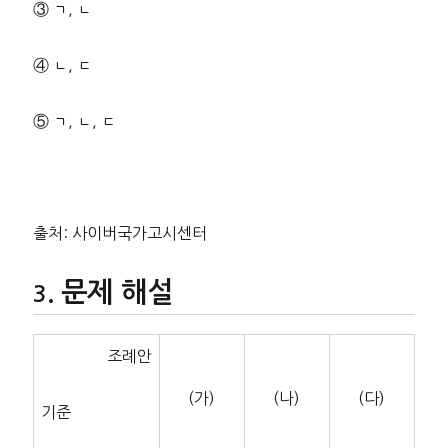
③ ㄱ, ㄴ
④ ㄴ, ㄷ
⑤ ㄱ, ㄴ, ㄷ
출처: 사이버국가고시센터
문제 해설
조례안
(가)
(나)
(다)
기준