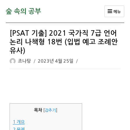
숲 속의 공부
메뉴
[PSAT 기출] 2021 국가직 7급 언어
논리 나책형 18번 (입법 예고 조례안
유사)
글
작
조나탕
2023년 4월 25일
쓴
성
이
일
자
목차
[
감추기
]
1
개요
2
문제