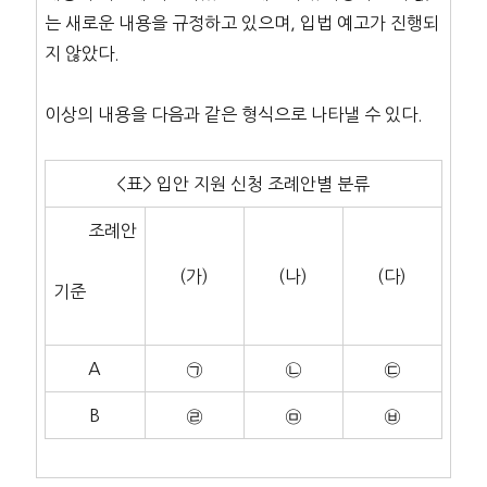
는 새로운 내용을 규정하고 있으며, 입법 예고가 진행되
지 않았다.
이상의 내용을 다음과 같은 형식으로 나타낼 수 있다.
<표> 입안 지원 신청 조례안별 분류
조례안
(가)
(나)
(다)
기준
A
㉠
㉡
㉢
B
㉣
㉤
㉥