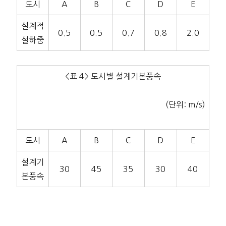
도시
A
B
C
D
E
설계적
0.5
0.5
0.7
0.8
2.0
설하중
<표 4> 도시별 설계기본풍속
(단위: m/s)
도시
A
B
C
D
E
설계기
30
45
35
30
40
본풍속