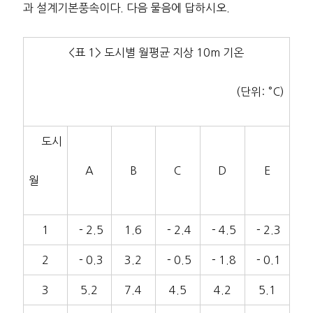
과 설계기본풍속이다. 다음 물음에 답하시오.
<표 1> 도시별 월평균 지상 10m 기온
(단위: °C)
도시
A
B
C
D
E
월
1
－2.5
1.6
－2.4
－4.5
－2.3
2
－0.3
3.2
－0.5
－1.8
－0.1
3
5.2
7.4
4.5
4.2
5.1