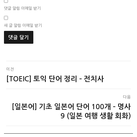
댓글 알림 이메일 받기
새 글 알림 이메일 받기
글
이전
[TOEIC] 토익 단어 정리 – 전치사
이
탐
전
색
글:
다음
[일본어] 기초 일본어 단어 100개 – 명사
다
음
9 (일본 여행 생활 회화)
글: