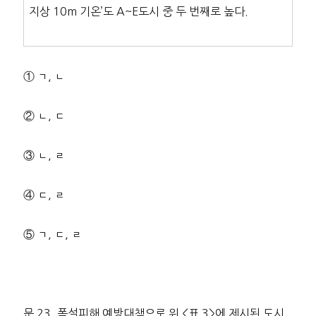
지상 10m 기온’도 A~E도시 중 두 번째로 높다.
① ㄱ, ㄴ
② ㄴ, ㄷ
③ ㄴ, ㄹ
④ ㄷ, ㄹ
⑤ ㄱ, ㄷ, ㄹ
문 23. 폭설피해 예방대책으로 위 <표 3>에 제시된 도시