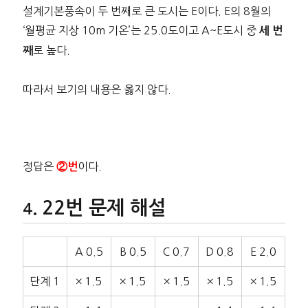
설계기본풍속이 두 번째로 큰 도시는 E이다. E의 8월의
‘월평균 지상 10m 기온’는 25.0도이고 A~E도시 중
세 번
로 높다.
째
따라서 보기의 내용은 옳지 않다.
정답은
이다.
②번
22번 문제 해설
A 0.5
B 0.5
C 0.7
D 0.8
E 2.0
단계 1
× 1.5
× 1.5
× 1.5
× 1.5
× 1.5