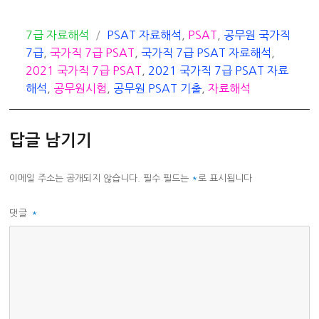
카
태
7급 자료해석
PSAT 자료해석
,
PSAT
,
공무원 국가직
테
그
7급
,
국가직 7급 PSAT
,
국가직 7급 PSAT 자료해석
,
고
2021 국가직 7급 PSAT
,
2021 국가직 7급 PSAT 자료
리
해석
,
공무원시험
,
공무원 PSAT 기출
,
자료해석
답글 남기기
이메일 주소는 공개되지 않습니다.
필수 필드는
*
로 표시됩니다
댓글
*