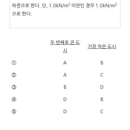
2
2
하중으로 한다. 단, 1.0kN/m
미만인 경우 1.0kN/m
으로 한다.
두 번째로 큰 도
가장 작은 도시
시
①
A
B
②
A
C
③
B
D
④
D
B
⑤
D
C