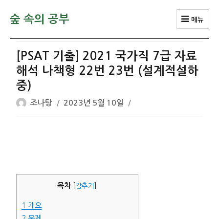
숲 속의 공부
메뉴
[PSAT 기출] 2021 국가직 7급 자료
해석 나책형 22번 23번 (설계적설하
중)
글
작
조나탕
2023년 5월 10일
쓴
성
이
일
자
목차
[
감추기
]
1
개요
2
문제