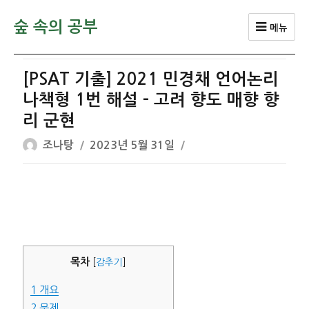
숲 속의 공부
메뉴
[PSAT 기출] 2021 민경채 언어논리
나책형 1번 해설 – 고려 향도 매향 향
리 군현
글
작
조나탕
2023년 5월 31일
쓴
성
이
일
자
목차
[
감추기
]
1
개요
2
문제