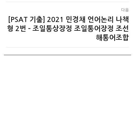
전
색
글:
다음
[PSAT 기출] 2021 민경채 언어논리 나책
다
음
형 2번 – 조일통상장정 조일통어장정 조선
글:
해통어조합