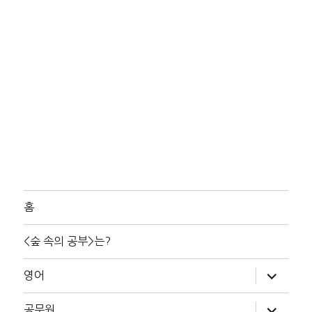
홈
<숲 속의 공부>는?
하
영어
위
메
뉴
하
공무원