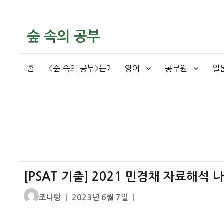
숲 속의 공부
홈
<숲 속의 공부>는?
영어
공무원
일
[PSAT 기출] 2021 민경채 자료해석
글
작
조나탕
2023년 6월 7일
쓴
성
이
일