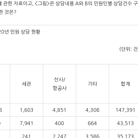
현황에 관한 자료이고, <그림>은 상담내용 A와 B의 민원인별 상담건수 구
한 것은?
020년 민원 상담 현황
(단위: 건
선사/
세관
기타
합계
항공사
8
1,603
4,851
4,308
147,391
0
7,941
400
664
43,513
2
241
2,247
3,586
35,173