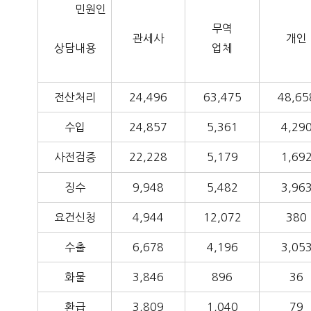
민원인
무역
관세사
개인
상담내용
업체
전산처리
24,496
63,475
48,65
수입
24,857
5,361
4,29
사전검증
22,228
5,179
1,69
징수
9,948
5,482
3,96
요건신청
4,944
12,072
380
수출
6,678
4,196
3,05
화물
3,846
896
36
환급
3,809
1,040
79