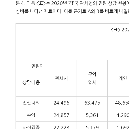
문 4. 다음 <표>는 2020년 ‘갑’국 관세청의 민원 상담 
성비를 나타낸 자료이다. 이를 근거로 A와 B를 바르게 나열
<표> 2
민원인
무역
관세사
개인
상담내용
업체
전산처리
24,496
63,475
48,65
수입
24,857
5,361
4,29
사전검증
22,228
5,179
1,69