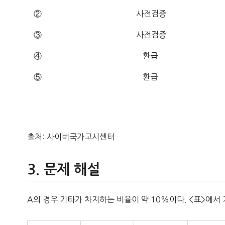
②
사전검증
③
사전검증
④
환급
⑤
환급
출처: 사이버국가고시센터
문제 해설
A의 경우 기타가 차지하는 비율이 약 10%이다. <표>에서