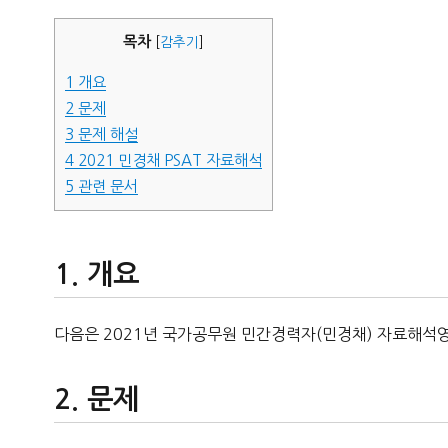
자
목차
[
감추기
]
1
개요
2
문제
3
문제 해설
4
2021 민경채 PSAT 자료해석
5
관련 문서
개요
다음은 2021년 국가공무원 민간경력자(민경채) 자료해석영
문제