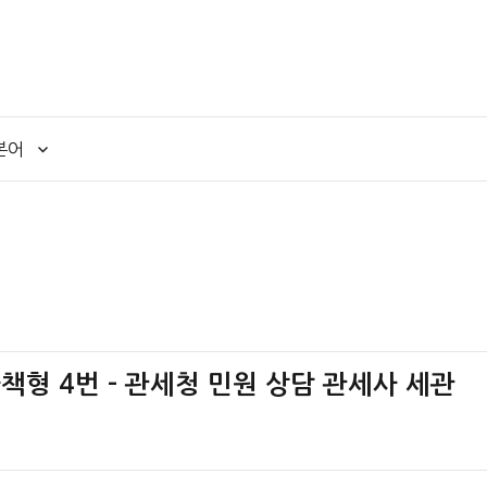
본어
 나책형 4번 – 관세청 민원 상담 관세사 세관