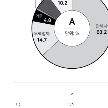
A
①
수입