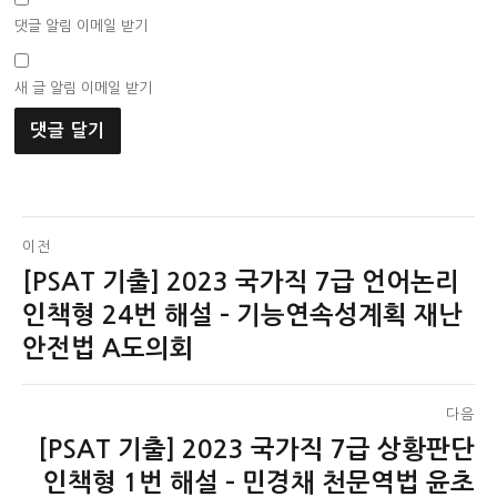
댓글 알림 이메일 받기
새 글 알림 이메일 받기
글
이전
[PSAT 기출] 2023 국가직 7급 언어논리
이
탐
전
인책형 24번 해설 – 기능연속성계획 재난
색
글:
안전법 A도의회
다음
[PSAT 기출] 2023 국가직 7급 상황판단
다
음
인책형 1번 해설 – 민경채 천문역법 윤초