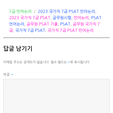
카
태
7급 언어논리
2023 국가직 7급 PSAT 언어논리
,
테
그
2023 국가직 7급 PSAT
,
공무원시험
,
언어논리
,
PSAT
고
언어논리
,
공무원 PSAT 기출
,
PSAT
,
공무원 국가직 7
리
급
,
국가직 7급 PSAT
,
국가직 7급 PSAT 언어논리
답글 남기기
이메일 주소는 공개되지 않습니다.
필수 필드는
*
로 표시됩니다
댓글
*