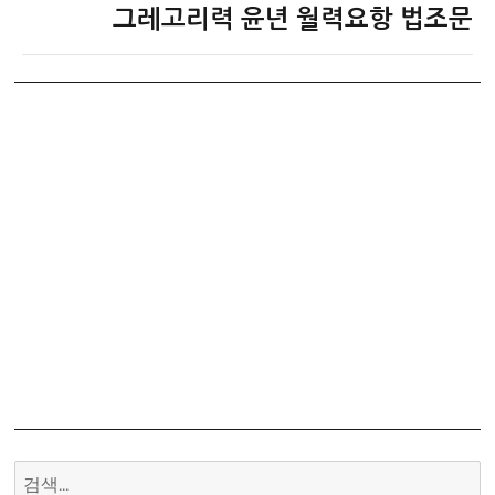
글:
그레고리력 윤년 월력요항 법조문