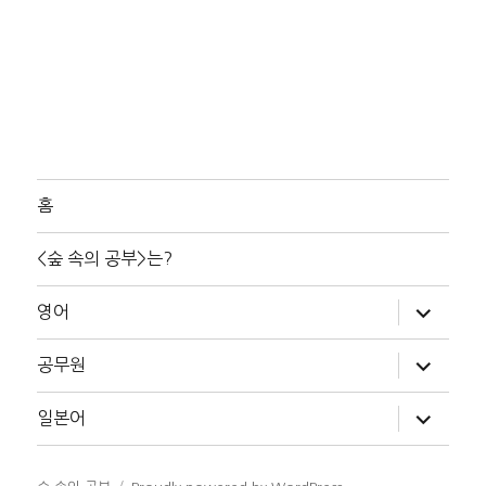
홈
<숲 속의 공부>는?
하
영어
위
메
뉴
하
공무원
확
위
장
메
뉴
하
일본어
확
위
장
메
뉴
확