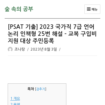
숲 속의 공부
메뉴
[PSAT 기출] 2023 국가직 7급 언어
논리 인책형 25번 해설 – 교복 구입비
지원 대상 주민등록
글
작
조나탕
2023년 8월 3일
쓴
성
이
일
자
목차
[
감추기
]
1
개요
2
문제