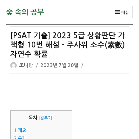
숲 속의 공부
메뉴
[PSAT 기출] 2023 5급 상황판단 가
책형 10번 해설 – 주사위 소수(素數)
자연수 확률
글
작
조나탕
2023년 7월 20일
쓴
성
이
일
자
목차
[
감추기
]
1
개요
2
문제