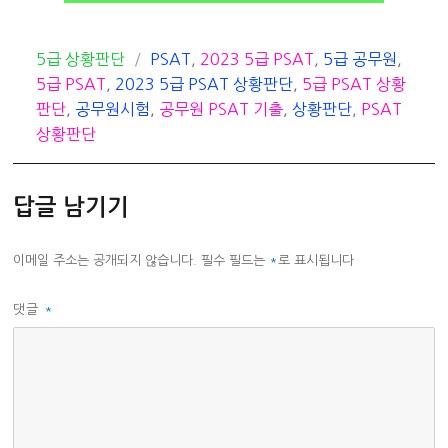
카
태
5급 상황판단
PSAT
,
2023 5급 PSAT
,
5급 공무원
,
테
그
5급 PSAT
,
2023 5급 PSAT 상황판단
,
5급 PSAT 상황
고
판단
,
공무원시험
,
공무원 PSAT 기출
,
상황판단
,
PSAT
리
상황판단
답글 남기기
이메일 주소는 공개되지 않습니다.
필수 필드는
*
로 표시됩니다
댓글
*