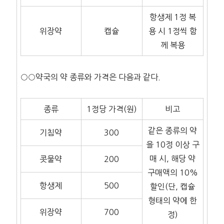
항생제 1정 복
위장약
캡슐
용 시 1정씩 함
께 복용
○○약국의 약 종류와 가격은 다음과 같다.
종류
1정당 가격(원)
비고
같은 종류의 약
기침약
300
을 10정 이상 구
매 시, 해당 약
콧물약
200
구매액의 10%
항생제
500
할인(단, 캡슐
형태의 약에 한
위장약
700
정)