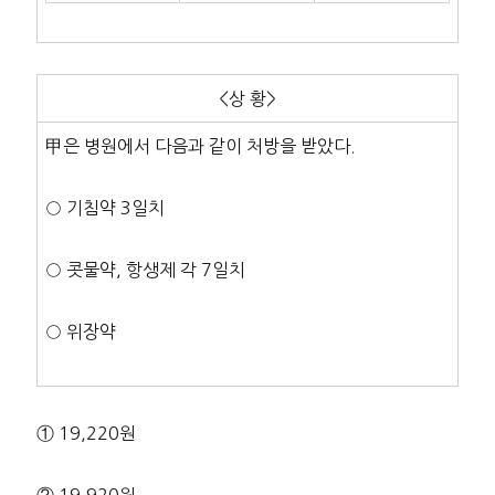
<상 황>
甲은 병원에서 다음과 같이 처방을 받았다.
○ 기침약 3일치
○ 콧물약, 항생제 각 7일치
○ 위장약
① 19,220원