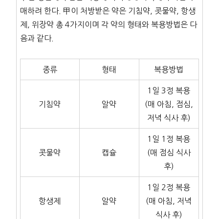
매하려 한다. 甲이 처방받은 약은 기침약, 콧물약, 항생
제, 위장약 총 4가지이며 각 약의 형태와 복용방법은 다
음과 같다.
종류
형태
복용방법
1일 3정 복용
기침약
알약
(매 아침, 점심,
저녁 식사 후)
1일 1정 복용
콧물약
캡슐
(매 점심 식사
후)
1일 2정 복용
항생제
알약
(매 아침, 저녁
식사 후)