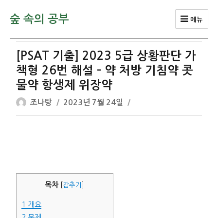
숲 속의 공부
메뉴
[PSAT 기출] 2023 5급 상황판단 가
책형 26번 해설 – 약 처방 기침약 콧
물약 항생제 위장약
글
작
조나탕
2023년 7월 24일
쓴
성
이
일
자
목차
[
감추기
]
1
개요
2
문제