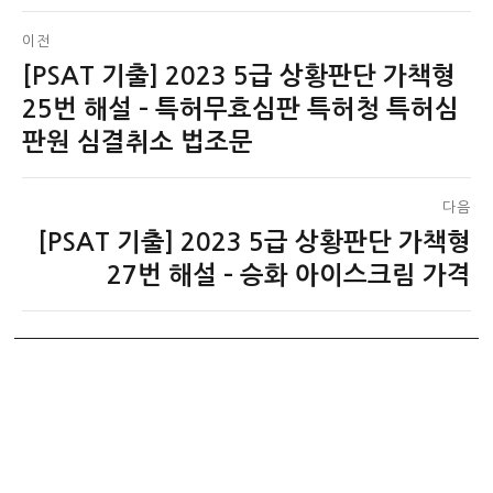
글
이전
[PSAT 기출] 2023 5급 상황판단 가책형
이
탐
전
25번 해설 – 특허무효심판 특허청 특허심
색
글:
판원 심결취소 법조문
다음
[PSAT 기출] 2023 5급 상황판단 가책형
다
음
27번 해설 – 승화 아이스크림 가격
글: