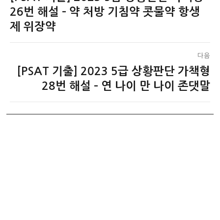
전
26번 해설 – 약 처방 기침약 콧물약 항생
색
글:
제 위장약
다음
[PSAT 기출] 2023 5급 상황판단 가책형
다
음
28번 해설 – 연 나이 만 나이 존댓말
글: