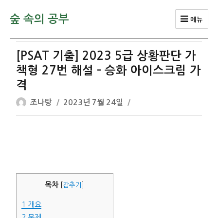
숲 속의 공부
메뉴
[PSAT 기출] 2023 5급 상황판단 가
책형 27번 해설 – 승화 아이스크림 가
격
글
작
조나탕
2023년 7월 24일
쓴
성
이
일
자
목차
[
감추기
]
1
개요
2
문제