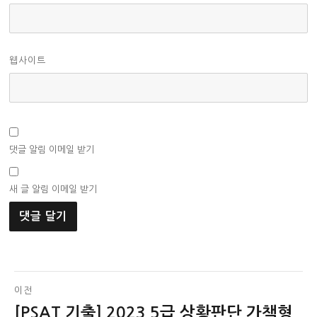
웹사이트
댓글 알림 이메일 받기
새 글 알림 이메일 받기
글
이전
[PSAT 기출] 2023 5급 상황판단 가책형
이
탐