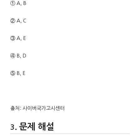
① A, B
② A, C
③ A, E
④ B, D
⑤ B, E
출처: 사이버국가고시센터
문제 해설