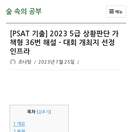
숲 속의 공부
메뉴
[PSAT 기출] 2023 5급 상황판단 가
책형 36번 해설 – 대회 개최지 선정
인프라
글
작
조나탕
2023년 7월 25일
쓴
성
이
일
자
목차
[
감추기
]
1
개요
2
문제