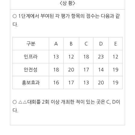
<상 황>
○ 1단계에서 부여된 각 평가 항목의 점수는 다음과 같
다.
구분
A
B
C
D
E
인프라
13
12
18
23
12
안전성
18
20
17
14
19
홍보효과
16
17
13
20
19
○ △△대회를 2회 이상 개최한 적이 있는 곳은 C, D이
다.