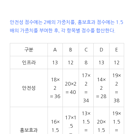
안전성 점수에는 2배의 가중치를, 홍보효과 점수에는 1.5
배의 가중치를 부여한 후, 각 항목별 점수를 합산한다.
구분
A
B
C
D
E
인프라
13
12
8
13
12
17×
19×
18×
14×
20×2
2
2
안전성
2
2
= 40
=
=
= 36
= 28
34
38
13×
19×
17×1
16×
1.5
20×
1.5
.5
홍보효과
1.5
=
1.5
=