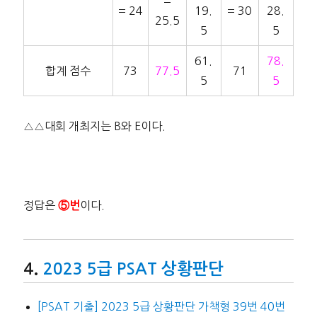
=
= 24
19.
= 30
28.
25.5
5
5
61.
78.
합계 점수
73
77.5
71
5
5
△△대회 개최지는 B와 E이다.
정답은
이다.
⑤번
2023 5급 PSAT 상황판단
[PSAT 기출] 2023 5급 상황판단 가책형 39번 40번