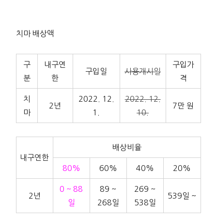
치마 배상액
구
내구연
구입가
구입일
사용개시일
분
한
격
치
2022. 12.
2022. 12.
2년
7만 원
마
1.
10.
배상비율
내구연한
80%
60%
40%
20%
0 ~ 88
89 ~
269 ~
2년
539일 ~
일
268일
538일