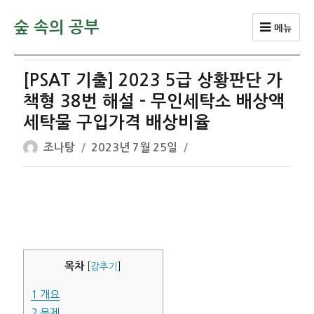
숲 속의 공부
메뉴
[PSAT 기출] 2023 5급 상황판단 가
책형 38번 해설 – 무인세탁소 배상액
세탁물 구입가격 배상비율
글
작
조나탕
2023년 7월 25일
쓴
성
이
일
자
목차
[
감추기
]
1
개요
2
문제