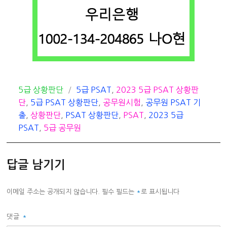
카
태
5급 상황판단
5급 PSAT
,
2023 5급 PSAT 상황판
테
그
단
,
5급 PSAT 상황판단
,
공무원시험
,
공무원 PSAT 기
고
출
,
상황판단
,
PSAT 상황판단
,
PSAT
,
2023 5급
리
PSAT
,
5급 공무원
답글 남기기
이메일 주소는 공개되지 않습니다.
필수 필드는
*
로 표시됩니다
댓글
*