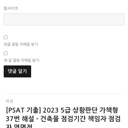
웹사이트
댓글 알림 이메일 받기
새 글 알림 이메일 받기
글
이전
[PSAT 기출] 2023 5급 상황판단 가책형
이
탐
전
37번 해설 – 건축물 점검기간 책임자 점검
색
글:
자 연면적