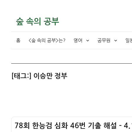
숲 속의 공부
홈
<숲 속의 공부>는?
영어
공무원
일
[태그:]
이승만 정부
78회 한능검 심화 46번 기출 해설 – 4.