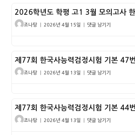
고
학
사
2026학년도 학평 고1 3월 모의고사 
평
한
고
글
작
2026
조나탕
2026년 4월 15일
댓글 남기기
국
2
쓴
성
학
사
3
이
일
년
19
월
자
도
번
모
학
기
의
제77회 한국사능력검정시험 기본 47번
평
출
고
고
해
글
작
제
조나탕
2026년 4월 13일
댓글 남기기
사
1
설
쓴
성
77
한
3
이
일
회
국
월
자
한
사
모
국
18
의
제77회 한국사능력검정시험 기본 44번
사
번
고
능
기
글
작
제
조나탕
2026년 4월 13일
댓글 남기기
사
력
출
쓴
성
77
한
검
해
이
일
회