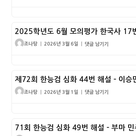
쓴
성
학
이
일
년
자
도
9
2025학년도 6월 모의평가 한국사 17번
월
모
글
작
2025
조나탕
2026년 3월 6일
댓글 남기기
의
쓴
성
학
평
이
일
년
가
자
도
한
6
국
제72회 한능검 심화 44번 해설 – 이승
월
사
모
글
작
제
조나탕
2026년 3월 1일
댓글 남기기
19
의
쓴
성
72
번
평
이
일
회
해
가
자
한
설
한
능
–
국
71회 한능검 심화 49번 해설 – 부마 
검
4.19
사
심