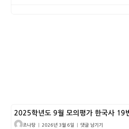
4.19
검
이
일
회
혁
정
자
한
명
시
국
험
사
(한
능
능
력
검)
검
심
정
화
시
46
험
번
심
기
화
출
46
해
번
설
기
2025학년도 9월 모의평가 한국사 19번 
출
해
글
작
2025
조나탕
2026년 3월 6일
댓글 남기기
설