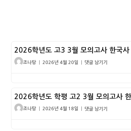
국
설
사
16
번
기
출
해
2026학년도 고3 3월 모의고사 한국사
설
글
작
2026
조나탕
2026년 4월 20일
댓글 남기기
쓴
성
학
이
일
년
자
도
고
2026학년도 학평 고2 3월 모의고사 
3
3
글
작
2026
조나탕
2026년 4월 18일
댓글 남기기
월
쓴
성
학
모
이
일
년
의
자
도