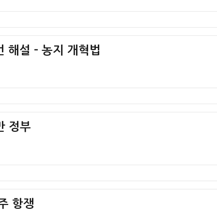
 해설 – 농지 개혁법
만 정부
민주 항쟁