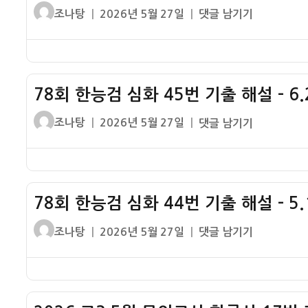
글
작
78
조나탕
2026년 5월 27일
댓글 남기기
쓴
성
회
이
일
한
자
능
검
78회 한능검 심화 45번 기출 해설 – 6.
심
화
글
작
78
조나탕
2026년 5월 27일
댓글 남기기
46
쓴
성
회
번
이
일
한
기
자
능
출
검
해
78회 한능검 심화 44번 기출 해설 – 5
심
설
화
글
작
78
조나탕
2026년 5월 27일
댓글 남기기
–
45
쓴
성
회
4.19
번
이
일
한
혁
기
자
능
명
출
검
해