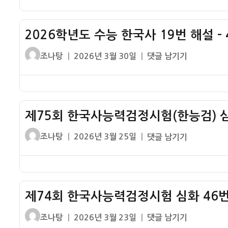
국
정
설
자
한
사
시
국
12
험
2026학년도 수능 한국사 19번 해설 – 
사
번
기
능
기
글
작
2026
조나탕
2026년 3월 30일
댓글 남기기
본
력
출
쓴
성
학
47
검
해
이
일
년
번
정
설
자
도
기
시
수
출
험
제75회 한국사능력검정시험(한능검) 심
능
해
기
한
설
글
작
제
조나탕
2026년 3월 25일
댓글 남기기
본
국
쓴
성
75
44
사
이
일
회
번
19
자
한
기
번
국
출
해
제74회 한국사능력검정시험 심화 46번
사
해
설
능
설
글
작
제
조나탕
2026년 3월 23일
댓글 남기기
–
력
쓴
성
74