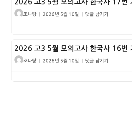
2026 고3 5월 모의고사 한국사 17번
심
설
화
글
작
2026
조나탕
2026년 5월 10일
댓글 남기기
–
44
쓴
성
고
6.25
번
이
일
3
전
기
자
5
쟁
출
월
해
2026 고3 5월 모의고사 한국사 16번
모
설
의
글
작
2026
조나탕
2026년 5월 10일
댓글 남기기
–
고
쓴
성
고
5.10
사
이
일
3
총
한
자
5
선
국
월
거
사
모
17
의
번
고
기
사
출
한
해