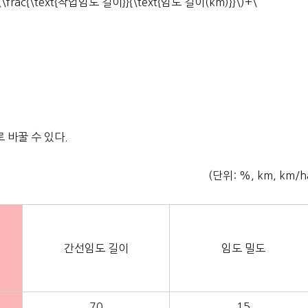
\(\frac{\text{작업임도 길이}}{\text{임도 길이(km)}}\)+\
 바꿀 수 있다.
(단위: %, km, km/h
간선임도 길이
임도 밀도
70
15