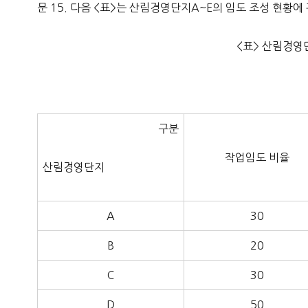
문 15. 다음 <표>는 산림경영단지A~E의 임도 조성 현황
<표> 산림경영
구분
작업임도 비율
산림경영단지
A
30
B
20
C
30
D
50