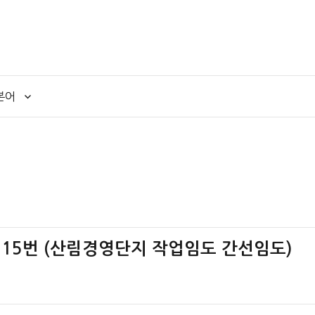
본어
석 15번 (산림경영단지 작업임도 간선임도)