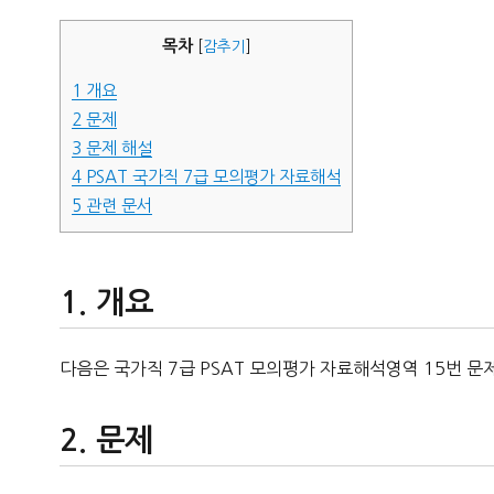
자
목차
[
감추기
]
1
개요
2
문제
3
문제 해설
4
PSAT 국가직 7급 모의평가 자료해석
5
관련 문서
개요
다음은 국가직 7급 PSAT 모의평가 자료해석영역 15번 문
문제