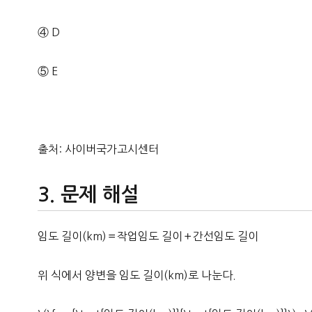
④ D
⑤ E
출처: 사이버국가고시센터
문제 해설
임도 길이(km)＝작업임도 길이＋간선임도 길이
위 식에서 양변을 임도 길이(km)로 나눈다.