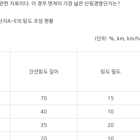
에 관한 자료이다. 이 경우 면적이 가장 넓은 산림경영단지는?
단지A~E의 임도 조성 현황
(단위: %, km, km/h
간선임도 길이
임도 밀도
70
15
40
10
35
20
20
10