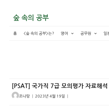
숲 속의 공부
홈
<숲 속의 공부>는?
영어
공무원
일
[PSAT] 국가직 7급 모의평가 자료해
글
작
조나탕
2023년 4월 19일
쓴
성
이
일