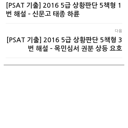
[PSAT 기출] 2016 5급 상황판단 5책형 1
이
탐
전
번 해설 – 신문고 태종 하륜
색
글:
다음
[PSAT 기출] 2016 5급 상황판단 5책형 3
다
음
번 해설 – 목민심서 권분 상등 요호
글: