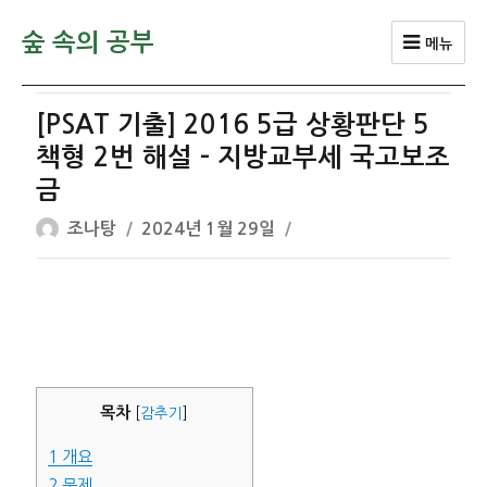
숲 속의 공부
메뉴
[PSAT 기출] 2016 5급 상황판단 5
책형 2번 해설 – 지방교부세 국고보조
금
글
작
조나탕
2024년 1월 29일
쓴
성
이
일
자
목차
[
감추기
]
1
개요
2
문제