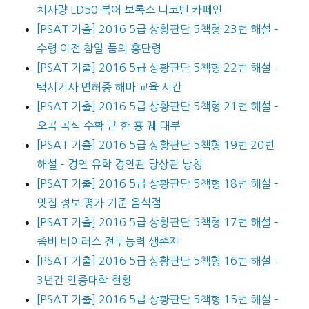
치사량 LD50 복어 보톡스 니코틴 카페인
[PSAT 기출] 2016 5급 상황판단 5책형 23번 해설 –
수령 아전 참알 품의 홍단령
[PSAT 기출] 2016 5급 상황판단 5책형 22번 해설 –
택시기사 면허증 해마 교육 시간
[PSAT 기출] 2016 5급 상황판단 5책형 21번 해설 –
오곡 곡식 수확 근 한 흉 궤 대부
[PSAT 기출] 2016 5급 상황판단 5책형 19번 20번
해설 – 경연 유학 경연관 당상관 낭청
[PSAT 기출] 2016 5급 상황판단 5책형 18번 해설 –
맛집 정보 평가 기준 음식점
[PSAT 기출] 2016 5급 상황판단 5책형 17번 해설 –
좀비 바이러스 전투능력 생존자
[PSAT 기출] 2016 5급 상황판단 5책형 16번 해설 –
3년간 인증대학 현황
[PSAT 기출] 2016 5급 상황판단 5책형 15번 해설 –