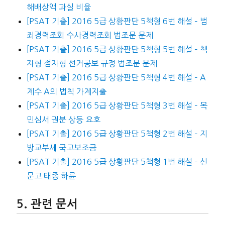
해배상액 과실 비율
[PSAT 기출] 2016 5급 상황판단 5책형 6번 해설 – 범
죄경력조회 수사경력조회 법조문 문제
[PSAT 기출] 2016 5급 상황판단 5책형 5번 해설 – 책
자형 점자형 선거공보 규정 법조문 문제
[PSAT 기출] 2016 5급 상황판단 5책형 4번 해설 – A
계수 A의 법칙 가계지출
[PSAT 기출] 2016 5급 상황판단 5책형 3번 해설 – 목
민심서 권분 상등 요호
[PSAT 기출] 2016 5급 상황판단 5책형 2번 해설 – 지
방교부세 국고보조금
[PSAT 기출] 2016 5급 상황판단 5책형 1번 해설 – 신
문고 태종 하륜
관련 문서