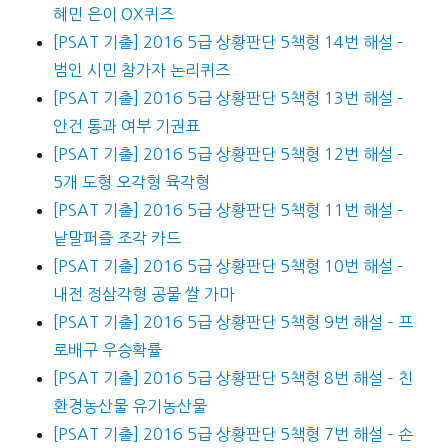
혜민 은이 OX퀴즈
[PSAT 기출] 2016 5급 상황판단 5책형 14번 해설 –
범인 시민 참가자 논리퀴즈
[PSAT 기출] 2016 5급 상황판단 5책형 13번 해설 –
안건 통과 여부 기권표
[PSAT 기출] 2016 5급 상황판단 5책형 12번 해설 –
5개 도형 오각형 육각형
[PSAT 기출] 2016 5급 상황판단 5책형 11번 해설 –
낱말퍼즐 조각 카드
[PSAT 기출] 2016 5급 상황판단 5책형 10번 해설 –
내전 정삼각형 공물 쌀 가마
[PSAT 기출] 2016 5급 상황판단 5책형 9번 해설 – 프
로배구 우승확률
[PSAT 기출] 2016 5급 상황판단 5책형 8번 해설 – 친
환경농산물 유기농산물
[PSAT 기출] 2016 5급 상황판단 5책형 7번 해설 – 손