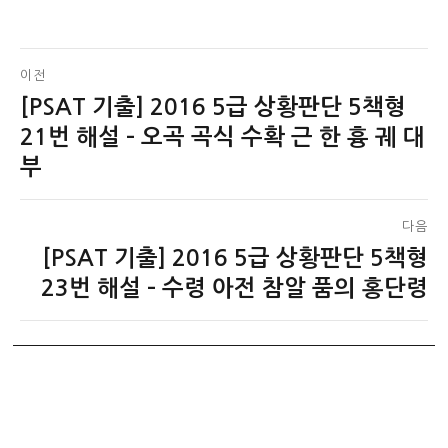
글
이전
[PSAT 기출] 2016 5급 상황판단 5책형
이
탐
전
21번 해설 – 오곡 곡식 수확 근 한 흉 궤 대
색
글:
부
다음
[PSAT 기출] 2016 5급 상황판단 5책형
다
음
23번 해설 – 수령 아전 참알 품의 홍단령
글: