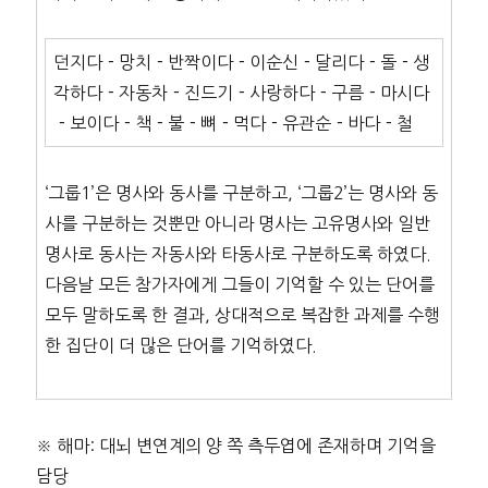
던지다－망치－반짝이다－이순신－달리다－돌－생
각하다－자동차－진드기－사랑하다－구름－마시다
－보이다－책－불－뼈－먹다－유관순－바다－철
‘그룹1’은 명사와 동사를 구분하고, ‘그룹2’는 명사와 동
사를 구분하는 것뿐만 아니라 명사는 고유명사와 일반
명사로 동사는 자동사와 타동사로 구분하도록 하였다.
다음날 모든 참가자에게 그들이 기억할 수 있는 단어를
모두 말하도록 한 결과, 상대적으로 복잡한 과제를 수행
한 집단이 더 많은 단어를 기억하였다.
※ 해마: 대뇌 변연계의 양 쪽 측두엽에 존재하며 기억을
담당