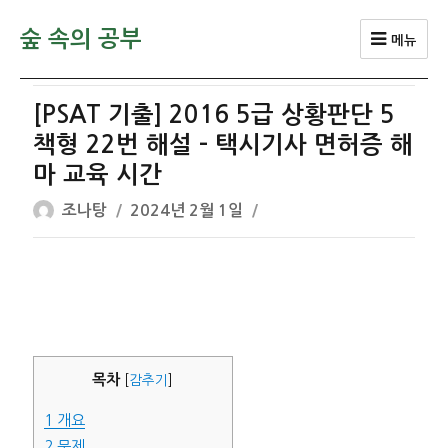
숲 속의 공부
메뉴
[PSAT 기출] 2016 5급 상황판단 5
책형 22번 해설 – 택시기사 면허증 해
마 교육 시간
글
작
조나탕
2024년 2월 1일
쓴
성
이
일
자
목차
[
감추기
]
1
개요
2
문제