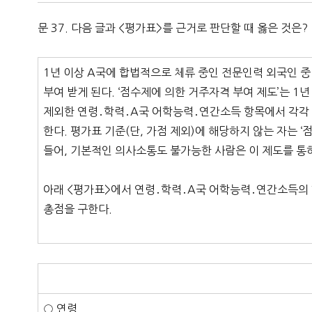
문 37. 다음 글과 <평가표>를 근거로 판단할 때 옳은 것은?
1년 이상 A국에 합법적으로 체류 중인 전문인력 외국인 중
부여 받게 된다. ‘점수제에 의한 거주자격 부여 제도’는 
제외한 연령․학력․A국 어학능력․연간소득 항목에서 각각 최
한다. 평가표 기준(단, 가점 제외)에 해당하지 않는 자는 
들어, 기본적인 의사소통도 불가능한 사람은 이 제도를 통하
아래 <평가표>에서 연령․학력․A국 어학능력․연간소득의
총점을 구한다.
○ 연령