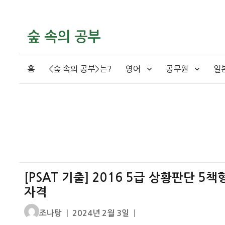
숲 속의 공부
홈
<숲 속의 공부>는?
영어
공무원
일
[PSAT 기출] 2016 5급 상황판단 5
자격
글
작
조나탕
2024년 2월 3일
쓴
성