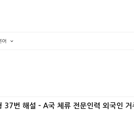
본어
책형 37번 해설 – A국 체류 전문인력 외국인 