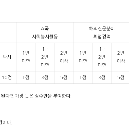
A국
해외전문분야
사회봉사활동
취업경력
1~
1~
1년
2년
1년
2년
박사
2년
2년
미만
이상
미만
이상
미만
미만
10점
1점
3점
5점
1점
3점
5점
당된다면 가장 높은 점수만을 부여한다.
점이다.