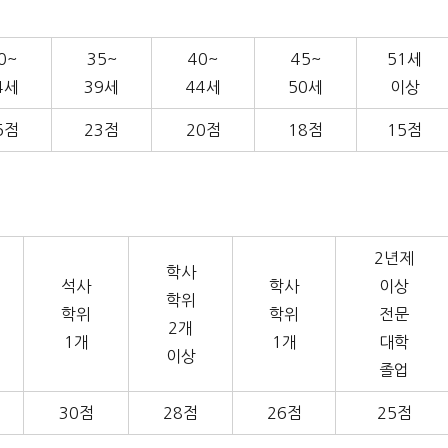
0~
35~
40~
45~
51세
4세
39세
44세
50세
이상
5점
23점
20점
18점
15점
2년제
학사
석사
학사
이상
학위
학위
학위
전문
2개
1개
1개
대학
이상
졸업
30점
28점
26점
25점