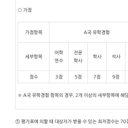
○ 가점
가점항목
A국 유학경험
어학
전문
세부항목
학사
석사
연수
학사
점수
3점
5점
7점
9점
※ A국 유학경험 항목의 경우, 2개 이상의 세부항목에 해
① 평가표에 의할 때 대상자가 받을 수 있는 최저점수는 70