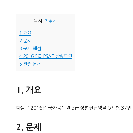
이
일
자
목차
[
감추기
]
1
개요
2
문제
3
문제 해설
4
2016 5급 PSAT 상황판단
5
관련 문서
개요
다음은 2016년 국가공무원 5급 상황판단영역 5책형 37번
문제