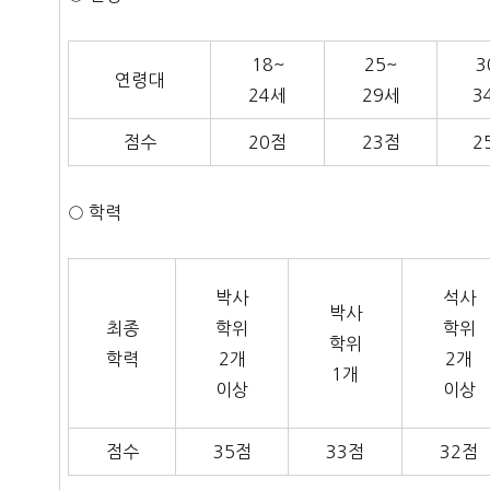
18~
25~
3
연령대
24세
29세
3
점수
20점
23점
2
○ 학력
박사
석사
박사
최종
학위
학위
학위
학력
2개
2개
1개
이상
이상
점수
35점
33점
32점