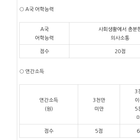
○ A국 어학능력
A국
사회생활에서 충분
어학능력
의사소통
점수
20점
○ 연간소득
3
연간소득
3천만
이
(원)
미만
5
점수
5점