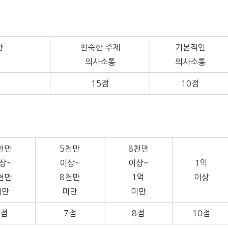
한
친숙한 주제
기본적인
의사소통
의사소통
15점
10점
천만
5천만
8천만
상~
이상~
이상~
1억
천만
8천만
1억
이상
미만
미만
미만
6점
7점
8점
10점