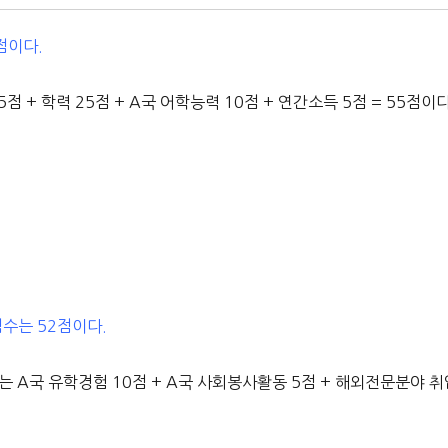
점이다.
 + 학력 25점 + A국 어학능력 10점 + 연간소득 5점 = 55점이다
점수는 52점이다.
 A국 유학경험 10점 + A국 사회봉사활동 5점 + 해외전문분야 취