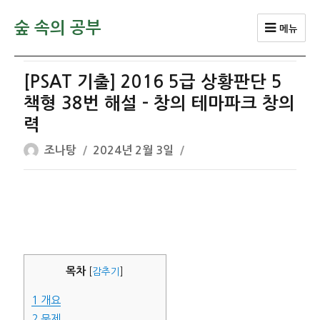
숲 속의 공부
메뉴
[PSAT 기출] 2016 5급 상황판단 5
책형 38번 해설 – 창의 테마파크 창의
력
글
작
조나탕
2024년 2월 3일
쓴
성
이
일
자
목차
[
감추기
]
1
개요
2
문제