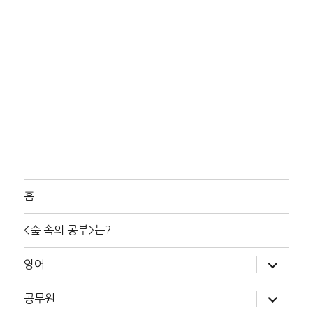
홈
<숲 속의 공부>는?
하
영어
위
메
뉴
하
공무원
확
위