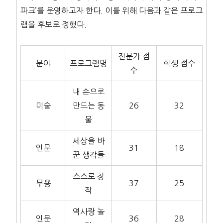
파크’를 운영하고자 한다. 이를 위해 다음과 같은 프로그
램을 후보로 정했다.
전문가 점
분야
프로그램명
학생 점수
수
내 손으로
미술
만드는 동
26
32
물
세상을 바
인문
31
18
꾼 생각들
스스로 창
무용
37
25
작
역사랑 놀
인문
36
28