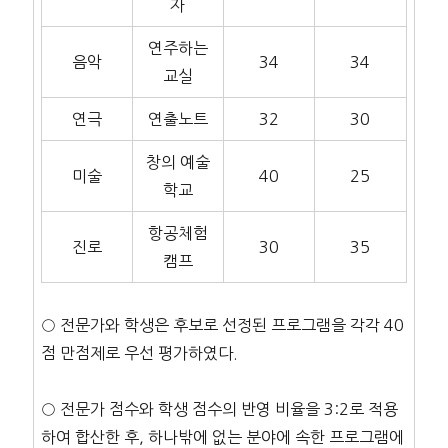
자
연주하는
음악
34
34
교실
연극
연출노트
32
30
창의 예술
미술
40
25
학교
항공체험
진로
30
35
캠프
○ 전문가와 학생은 후보로 선정된 프로그램을 각각 40
점 만점제로 우선 평가하였다.
○ 전문가 점수와 학생 점수의 반영 비율을 3:2로 적용
하여 합산한 후, 하나밖에 없는 분야에 속한 프로그램에