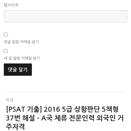
웹사이트
댓글 알림 이메일 받기
새 글 알림 이메일 받기
글
이전
[PSAT 기출] 2016 5급 상황판단 5책형
이
탐
전
37번 해설 – A국 체류 전문인력 외국인 거
색
글:
주자격