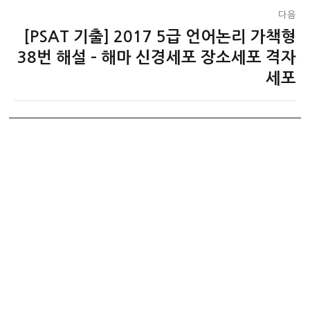
다음
[PSAT 기출] 2017 5급 언어논리 가책형
다
음
38번 해설 – 해마 신경세포 장소세포 격자
글:
세포