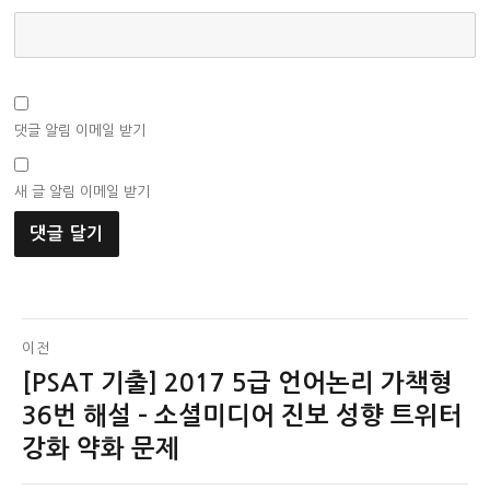
댓글 알림 이메일 받기
새 글 알림 이메일 받기
글
이전
[PSAT 기출] 2017 5급 언어논리 가책형
이
탐
전
36번 해설 – 소셜미디어 진보 성향 트위터
색
글:
강화 약화 문제