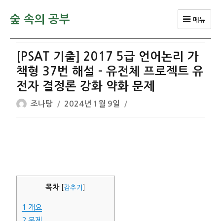
숲 속의 공부
메뉴
[PSAT 기출] 2017 5급 언어논리 가
책형 37번 해설 – 유전체 프로젝트 유
전자 결정론 강화 약화 문제
글
작
조나탕
2024년 1월 9일
쓴
성
이
일
자
목차
[
감추기
]
1
개요
2
문제