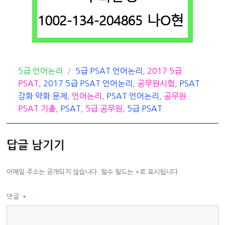
카
태
5급 언어논리
5급 PSAT 언어논리
,
2017 5급
테
그
PSAT
,
2017 5급 PSAT 언어논리
,
공무원시험
,
PSAT
고
강화 약화 문제
,
언어논리
,
PSAT 언어논리
,
공무원
리
PSAT 기출
,
PSAT
,
5급 공무원
,
5급 PSAT
답글 남기기
이메일 주소는 공개되지 않습니다.
필수 필드는
*
로 표시됩니다
댓글
*