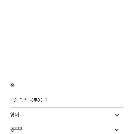
홈
<숲 속의 공부>는?
하
영어
위
메
뉴
하
공무원
확
위