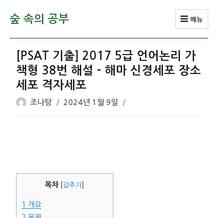
숲 속의 공부
메뉴
[PSAT 기출] 2017 5급 언어논리 가
책형 38번 해설 – 해마 신경세포 장소
세포 격자세포
글
작
조나탕
2024년 1월 9일
쓴
성
이
일
자
목차
[
감추기
]
1
개요
2
문제