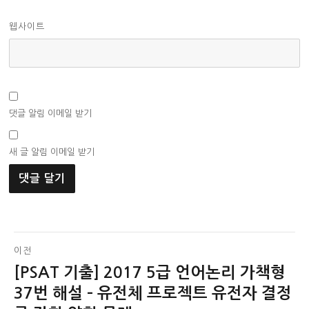
웹사이트
댓글 알림 이메일 받기
새 글 알림 이메일 받기
글
이전
[PSAT 기출] 2017 5급 언어논리 가책형
이
탐
전
37번 해설 – 유전체 프로젝트 유전자 결정
색