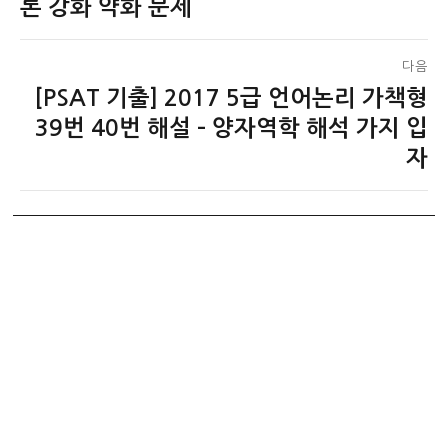
글:
론 강화 약화 문제
다음
[PSAT 기출] 2017 5급 언어논리 가책형
다
음
39번 40번 해설 – 양자역학 해석 가지 입
글:
자