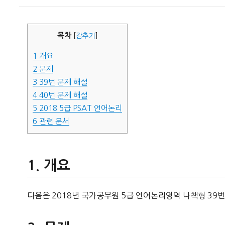
이
일
자
목차
[
감추기
]
1
개요
2
문제
3
39번 문제 해설
4
40번 문제 해설
5
2018 5급 PSAT 언어논리
6
관련 문서
개요
다음은 2018년 국가공무원 5급 언어논리영역 나책형 39번,