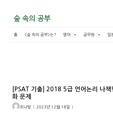
숲 속의 공부
홈
<숲 속의 공부>는?
영어
공무원
일
[PSAT 기출] 2018 5급 언어논리 나
화 문제
글
작
조나탕
2023년 12월 18일
쓴
성