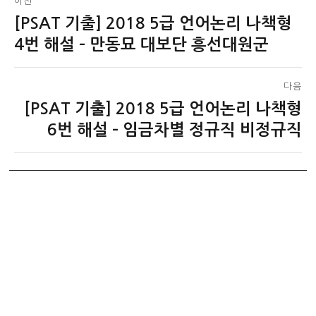
이전
[PSAT 기출] 2018 5급 언어논리 나책형
이
탐
전
4번 해설 – 만동묘 대보단 흥선대원군
색
글:
다음
[PSAT 기출] 2018 5급 언어논리 나책형
다
음
6번 해설 – 임금차별 정규직 비정규직
글: