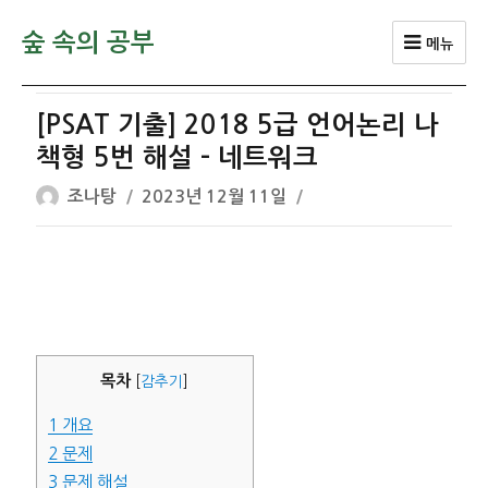
숲 속의 공부
메뉴
[PSAT 기출] 2018 5급 언어논리 나
책형 5번 해설 – 네트워크
글
작
조나탕
2023년 12월 11일
쓴
성
이
일
자
목차
[
감추기
]
1
개요
2
문제
3
문제 해설