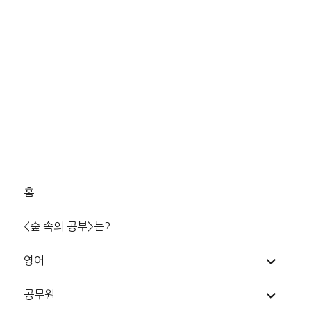
홈
<숲 속의 공부>는?
하
영어
위
메
뉴
하
공무원
확
위