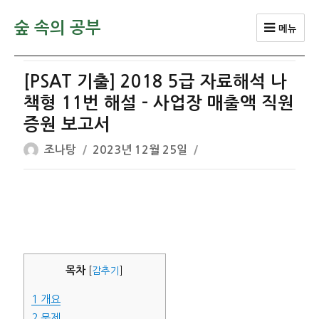
숲 속의 공부
메뉴
[PSAT 기출] 2018 5급 자료해석 나
책형 11번 해설 – 사업장 매출액 직원
증원 보고서
글
작
조나탕
2023년 12월 25일
쓴
성
이
일
자
목차
[
감추기
]
1
개요
2
문제