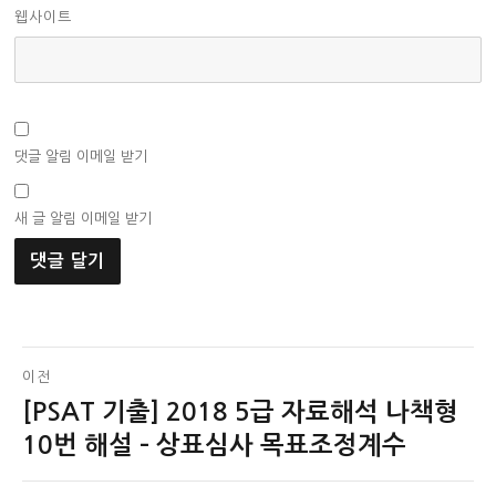
웹사이트
댓글 알림 이메일 받기
새 글 알림 이메일 받기
글
이전
[PSAT 기출] 2018 5급 자료해석 나책형
이
탐
전
10번 해설 – 상표심사 목표조정계수
색
글: