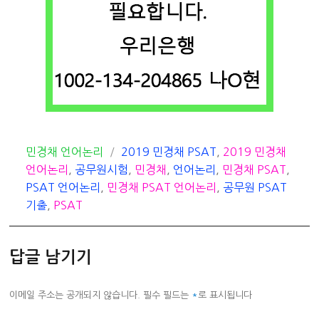
카
태
민경채 언어논리
2019 민경채 PSAT
,
2019 민경채
테
그
언어논리
,
공무원시험
,
민경채
,
언어논리
,
민경채 PSAT
,
고
PSAT 언어논리
,
민경채 PSAT 언어논리
,
공무원 PSAT
리
기출
,
PSAT
답글 남기기
이메일 주소는 공개되지 않습니다.
필수 필드는
*
로 표시됩니다