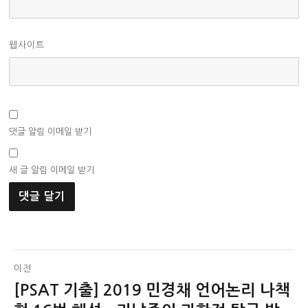
웹사이트
댓글 알림 이메일 받기
새 글 알림 이메일 받기
글
이전
[PSAT 기출] 2019 민경채 언어논리 나책
이
탐