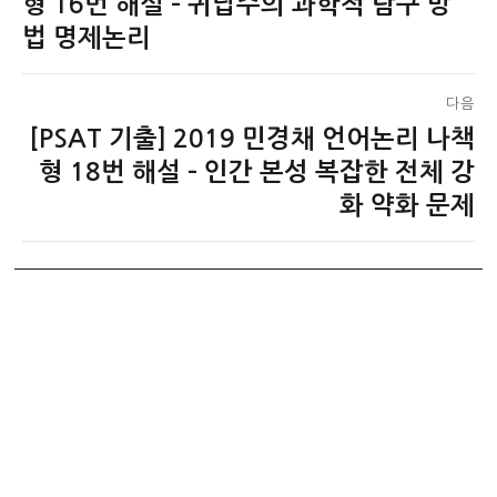
전
형 16번 해설 – 귀납주의 과학적 탐구 방
색
글:
법 명제논리
다음
[PSAT 기출] 2019 민경채 언어논리 나책
다
음
형 18번 해설 – 인간 본성 복잡한 전체 강
글:
화 약화 문제