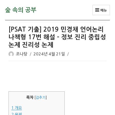
숲 속의 공부
메뉴
[PSAT 기출] 2019 민경채 언어논리
나책형 17번 해설 – 정보 진리 중립성
논제 진리성 논제
글
작
조나탕
2024년 4월 21일
쓴
성
이
일
자
목차
[
감추기
]
1
개요
2
문제