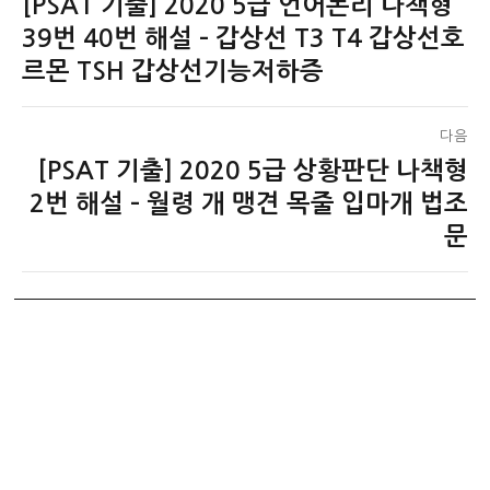
[PSAT 기출] 2020 5급 언어논리 나책형
이
탐
전
39번 40번 해설 – 갑상선 T3 T4 갑상선호
색
글:
르몬 TSH 갑상선기능저하증
다음
[PSAT 기출] 2020 5급 상황판단 나책형
다
음
2번 해설 – 월령 개 맹견 목줄 입마개 법조
글:
문