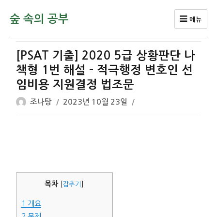
숲 속의 공부
메뉴
[PSAT 기출] 2020 5급 상황판단 나
책형 1번 해설 – 적극행정 변호인 선
임비용 지원결정 법조문
글
작
조나탕
2023년 10월 23일
쓴
성
이
일
자
목차
[
감추기
]
1
개요
2
문제