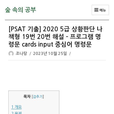
숲 속의 공부
메뉴
[PSAT 기출] 2020 5급 상황판단 나
책형 19번 20번 해설 – 프로그램 명
령문 cards input 중심어 명령문
글
작
조나탕
2023년 10월 25일
쓴
성
이
일
자
목차
[
감추기
]
1
개요
2
문제