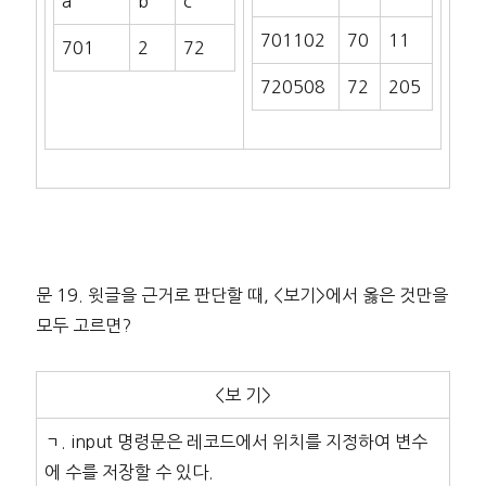
a
b
c
701102
70
11
701
2
72
720508
72
205
문 19. 윗글을 근거로 판단할 때, <보기>에서 옳은 것만을
모두 고르면?
<보 기>
ㄱ. input 명령문은 레코드에서 위치를 지정하여 변수
에 수를 저장할 수 있다.