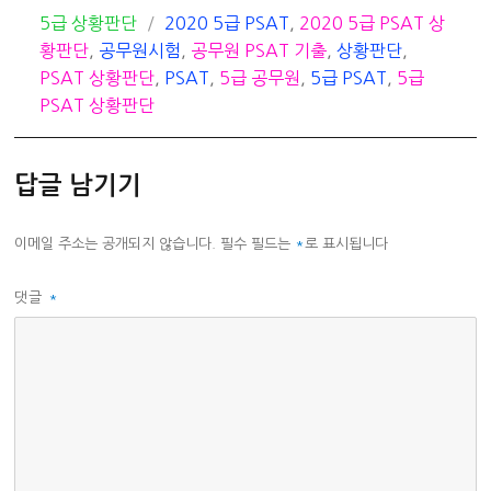
카
태
5급 상황판단
2020 5급 PSAT
,
2020 5급 PSAT 상
테
그
황판단
,
공무원시험
,
공무원 PSAT 기출
,
상황판단
,
고
PSAT 상황판단
,
PSAT
,
5급 공무원
,
5급 PSAT
,
5급
리
PSAT 상황판단
답글 남기기
이메일 주소는 공개되지 않습니다.
필수 필드는
*
로 표시됩니다
댓글
*