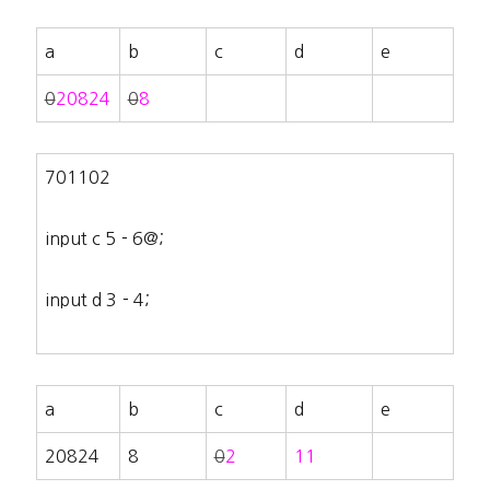
a
b
c
d
e
0
20824
0
8
701102
input c 5－6@;
input d 3－4;
a
b
c
d
e
20824
8
0
2
11