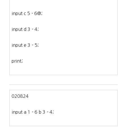
input c 5－6@;
input d 3－4;
input e 3－5;
print;
020824
input a 1－6 b 3－4;