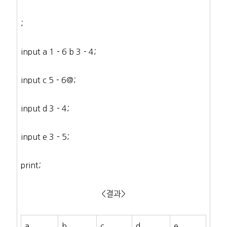
;
input a 1－6 b 3－4;
input c 5－6@;
input d 3－4;
input e 3－5;
print;
<결과>
a
b
c
d
e