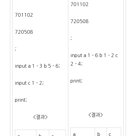
701102
701102
720508
720508
;
;
input a 1－6 b 1－2 c
2－4;
input a 1－3 b 5－6;
print;
input c 1－2;
print;
<결과>
<결과>
a
b
c