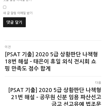
새 글 알림 이메일 받기
글
이전
[PSAT 기출] 2020 5급 상황판단 나책형
이
탐
전
18번 해설 – 태은이 휴일 외식 전시회 쇼
색
글:
핑 만족도 점수 합계
다음
[PSAT 기출] 2020 5급 상황판단 나책형
다
음
21번 해설 – 공무원 신분 임용 파산선고
글:
금고 선고유예 법조문