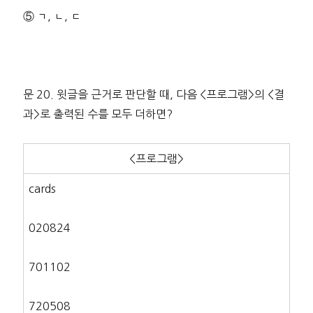
⑤ ㄱ, ㄴ, ㄷ
문 20. 윗글을 근거로 판단할 때, 다음 <프로그램>의 <결
과>로 출력된 수를 모두 더하면?
<프로그램>
cards
020824
701102
720508