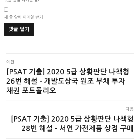
새 글 알림 이메일 받기
글
이전
[PSAT 기출] 2020 5급 상황판단 나책형
이
탐
전
26번 해설 – 개발도상국 원조 부채 투자
색
글:
채권 포트폴리오
다음
[PSAT 기출] 2020 5급 상황판단 나책형
다
음
28번 해설 – 서연 가전제품 상점 구매
글: