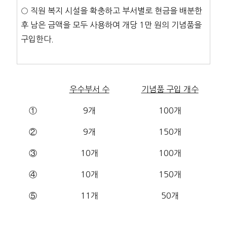
○ 직원 복지 시설을 확충하고 부서별로 현금을 배분한
후 남은 금액을 모두 사용하여 개당 1만 원의 기념품을
구입한다.
우수부서 수
기념품 구입 개수
①
9개
100개
②
9개
150개
③
10개
100개
④
10개
150개
⑤
11개
50개