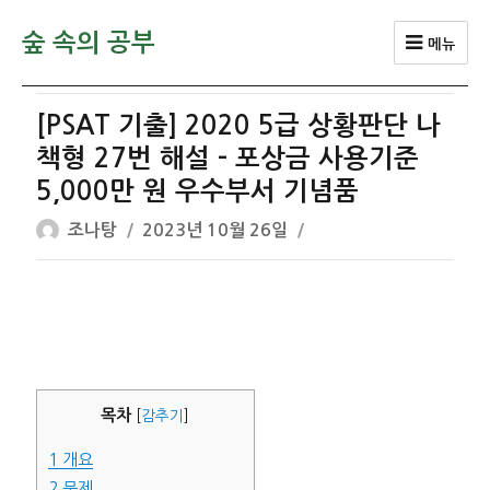
숲 속의 공부
메뉴
[PSAT 기출] 2020 5급 상황판단 나
책형 27번 해설 – 포상금 사용기준
5,000만 원 우수부서 기념품
글
작
조나탕
2023년 10월 26일
쓴
성
이
일
자
목차
[
감추기
]
1
개요
2
문제