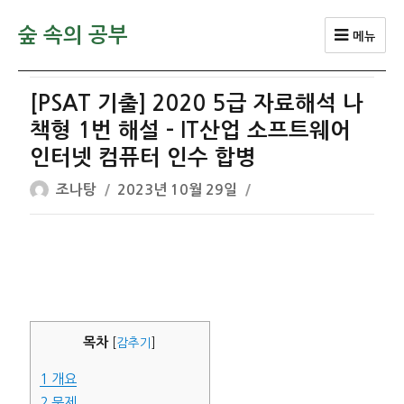
숲 속의 공부
메뉴
[PSAT 기출] 2020 5급 자료해석 나
책형 1번 해설 – IT산업 소프트웨어
인터넷 컴퓨터 인수 합병
글
작
조나탕
2023년 10월 29일
쓴
성
이
일
자
목차
[
감추기
]
1
개요
2
문제