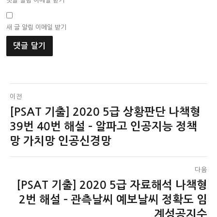
댓글 알림 이메일 받기
새 글 알림 이메일 받기
글
이전
[PSAT 기출] 2020 5급 상황판단 나책형
이
탐
전
39번 40번 해설 – 알파고 인공지능 정책
색
글:
망 가치망 인공신경망
다음
[PSAT 기출] 2020 5급 자료해석 나책형
다
음
2번 해설 – 관측날씨 예보날씨 정확도 임
글:
계성공지수