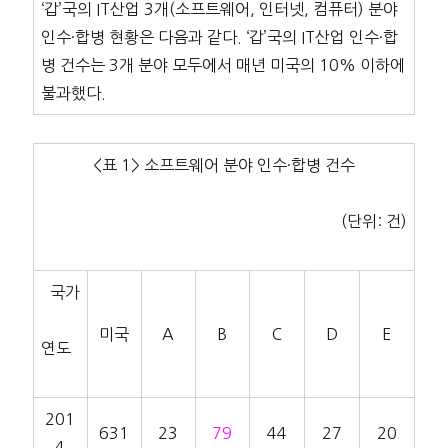
‘갑’국의 IT산업 3개(소프트웨어, 인터넷, 컴퓨터) 분야
인수·합병 현황은 다음과 같다. ‘갑’국의 IT산업 인수·합
병 건수는 3개 분야 모두에서 매년 미국의 10% 이하에
불과했다.
<표 1> 소프트웨어 분야 인수·합병 건수
(단위: 건)
국가
미국
A
B
C
D
E
연도
201
631
23
79
44
27
20
4