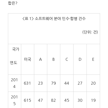
합은?
<표 1> 소프트웨어 분야 인수·합병 건수
(단위: 건)
국가
미국
A
B
C
D
E
연도
201
631
23
79
44
27
20
4
201
615
47
82
45
30
19
5