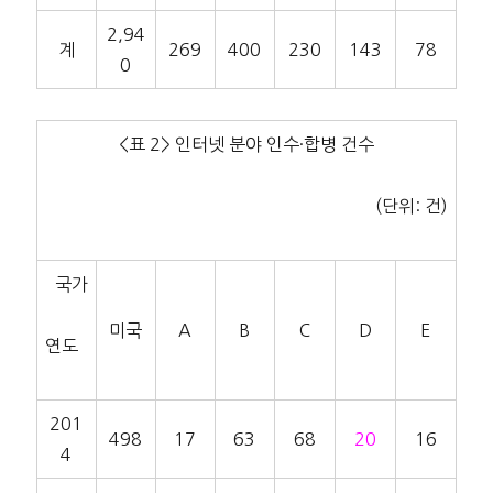
2,94
계
269
400
230
143
78
0
<표 2> 인터넷 분야 인수·합병 건수
(단위: 건)
국가
미국
A
B
C
D
E
연도
201
498
17
63
68
20
16
4