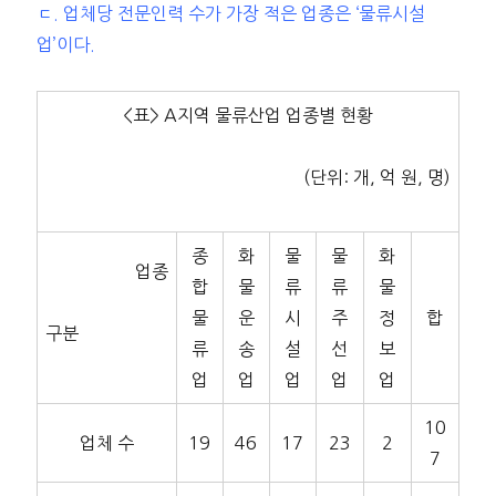
ㄷ. 업체당 전문인력 수가 가장 적은 업종은 ‘물류시설
업’이다.
<표> A지역 물류산업 업종별 현황
(단위: 개, 억 원, 명)
종
화
물
물
화
업종
합
물
류
류
물
물
운
시
주
정
합
구분
류
송
설
선
보
업
업
업
업
업
10
업체 수
19
46
17
23
2
7