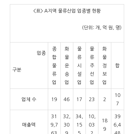
<표> A지역 물류산업 업종별 현황
(단위: 개, 억 원, 명)
종
화
물
물
화
업종
합
물
류
류
물
물
운
시
주
정
합
구분
류
송
설
선
보
업
업
업
업
업
10
업체 수
19
46
17
23
2
7
31
32,
34,
10,
39
18
매출액
9,7
30
15
03
6,4
9
63
9
5
2
48