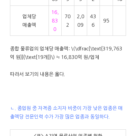
16,
업체당
70
2,0
43
83
95
매출액
2
09
6
0
종합 물류업의 업체당 매출액: \(\dfrac{\text{319,763
억 원}}{\text{19개}}\) ≒ 16,830억 원/업체
따라서 보기의 내용은 옳다.
ㄴ. 종업원 중 자격증 소지자 비중이 가장 낮은 업종은 매
출액당 전문인력 수가 가장 많은 업종과 동일하다.
<표> A지역 물류산업 업종별 현황