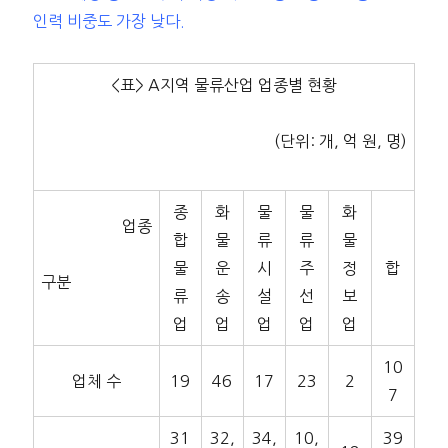
인력 비중도 가장 낮다.
<표> A지역 물류산업 업종별 현황
(단위: 개, 억 원, 명)
종
화
물
물
화
업종
합
물
류
류
물
물
운
시
주
정
합
구분
류
송
설
선
보
업
업
업
업
업
10
업체 수
19
46
17
23
2
7
31
32,
34,
10,
39