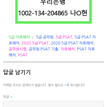
카
태
5급 자료해석
5급 공무원
,
5급 PSAT
,
5급 PSAT 자
테
그
료해석
,
2020 5급 PSAT
,
2020 5급 PSAT 자료해석
,
고
공무원시험
,
공무원 PSAT 기출
,
자료해석
,
PSAT 자료
리
해석
,
PSAT
답글 남기기
이메일 주소는 공개되지 않습니다.
필수 필드는
*
로 표시됩니다
댓글
*