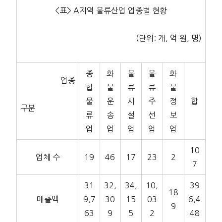
<표> A지역 물류산업 업종별 현황
(단위: 개, 억 원, 명)
종
화
물
물
화
업종
합
물
류
류
물
물
운
시
주
정
합
구분
류
송
설
선
보
업
업
업
업
업
10
업체 수
19
46
17
23
2
7
31
32,
34,
10,
39
18
매출액
9,7
30
15
03
6,4
9
63
9
5
2
48