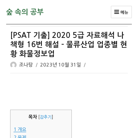
숲 속의 공부
메뉴
[PSAT 기출] 2020 5급 자료해석 나
책형 16번 해설 – 물류산업 업종별 현
황 화물정보업
글
작
조나탕
2023년 10월 31일
쓴
성
이
일
자
목차
[
감추기
]
1
개요
2
문제