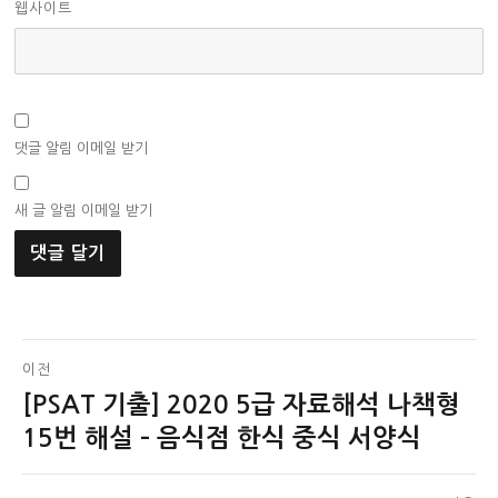
웹사이트
댓글 알림 이메일 받기
새 글 알림 이메일 받기
글
이전
[PSAT 기출] 2020 5급 자료해석 나책형
이
탐
전
15번 해설 – 음식점 한식 중식 서양식
색
글: