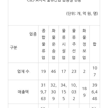
(단위: 개, 억 원, 명)
종
화
물
물
화
업종
합
물
류
류
물
물
운
시
주
정
합
구분
류
송
설
선
보
업
업
업
업
업
10
업체 수
19
46
17
23
2
7
31
32,
34,
10,
39
18
매출액
9,7
30
15
03
6,4
9
63
9
5
2
48