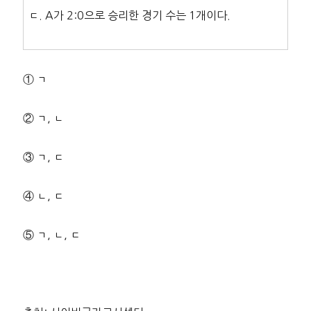
ㄷ. A가 2:0으로 승리한 경기 수는 1개이다.
① ㄱ
② ㄱ, ㄴ
③ ㄱ, ㄷ
④ ㄴ, ㄷ
⑤ ㄱ, ㄴ, ㄷ