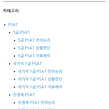
카테고리
PSAT
5급 PSAT
5급 PSAT 언어논리
5급 PSAT 상황판단
5급 PSAT 자료해석
국가직 7급 PSAT
국가직 7급 PSAT 언어논리
국가직 7급 PSAT 상황판단
국가직 7급 PSAT 자료해석
민경채 PSAT
민경채 PSAT 언어논리