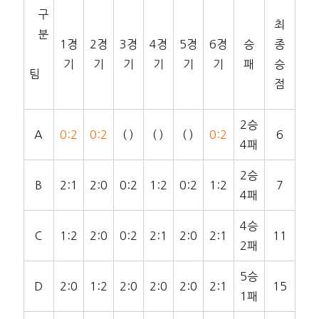
구
최
분
1경
2경
3경
4경
5경
6경
승
종
기
기
기
기
기
기
패
승
팀
점
2승
A
0:2
0:2
( )
( )
( )
0:2
6
4패
2승
B
2:1
2:0
0:2
1:2
0:2
1:2
7
4패
4승
C
1:2
2:0
0:2
2:1
2:0
2:1
11
2패
5승
D
2:0
1:2
2:0
2:0
2:0
2:1
15
1패