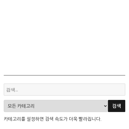
카테고리를 설정하면 검색 속도가 더욱 빨라집니다.