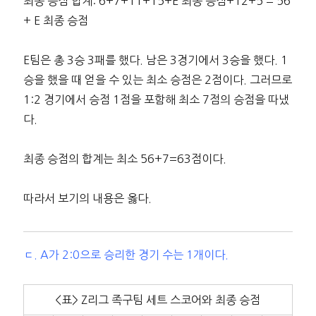
최종 승점 합계: 6+7+11+15+E 최종 승점+12+5 = 56
+ E 최종 승점
E팀은 총 3승 3패를 했다. 남은 3경기에서 3승을 했다. 1
승을 했을 때 얻을 수 있는 최소 승점은 2점이다. 그러므로
1:2 경기에서 승점 1점을 포함해 최소 7점의 승점을 따냈
다.
최종 승점의 합계는 최소 56+7=63점이다.
따라서 보기의 내용은 옳다.
ㄷ. A가 2:0으로 승리한 경기 수는 1개이다.
<표> Z리그 족구팀 세트 스코어와 최종 승점