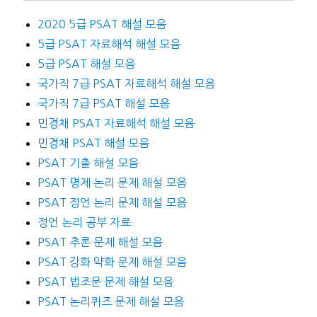
2020 5급 PSAT 해설 모음
5급 PSAT 자료해석 해설 모음
5급 PSAT 해설 모음
국가직 7급 PSAT 자료해석 해설 모음
국가직 7급 PSAT 해설 모음
민경채 PSAT 자료해석 해설 모음
민경채 PSAT 해설 모음
PSAT 기출 해설 모음
PSAT 명제 논리 문제 해설 모음
PSAT 정언 논리 문제 해설 모음
정언 논리 공부 자료
PSAT 추론 문제 해설 모음
PSAT 강화 약화 문제 해설 모음
PSAT 법조문 문제 해설 모음
PSAT 논리퀴즈 문제 해설 모음