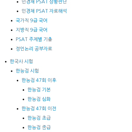
민경채 PSAT 상황판단
민경채 PSAT 자료해석
국가직 9급 국어
지방직 9급 국어
PSAT 주제별 기출
정언논리 공부자료
한국사 시험
한능검 시험
한능검 47회 이후
한능검 기본
한능검 심화
한능검 47회 이전
한능검 초급
한능검 중급