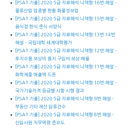
[PSAT 기출] 2020 5급 자료해석 나책형 16번 해설 –
물류산업 업종별 현황 화물정보업
[PSAT 기출] 2020 5급 자료해석 나책형 15번 해설 –
음식점 한식 중식 서양식
[PSAT 기출] 2020 5급 자료해석 나책형 13번 14번
해설 – 국립대학 세계대학평가
[PSAT 기출] 2020 5급 자료해석 나책형 12번 해설 –
토지수용 보상비 용지 구입비 보상 배율
[PSAT 기출] 2020 5급 자료해석 나책형 11번 해설 –
화학제품 매출액 드폰
[PSAT 기출] 2020 5급 자료해석 나책형 10번 해설 –
국가기술자격 등급별 시험 시행 결과
[PSAT 기출] 2020 5급 자료해석 나책형 9번 해설 –
부동산 기타 재산 압류건수
[PSAT 기출] 2020 5급 자료해석 나책형 8번 해설 –
신입사원 직무역량 중요도