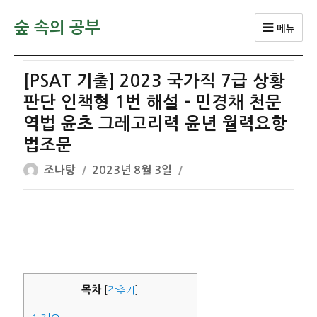
숲 속의 공부
메뉴
[PSAT 기출] 2023 국가직 7급 상황
판단 인책형 1번 해설 – 민경채 천문
역법 윤초 그레고리력 윤년 월력요항
법조문
글
작
조나탕
2023년 8월 3일
쓴
성
이
일
자
목차
[
감추기
]