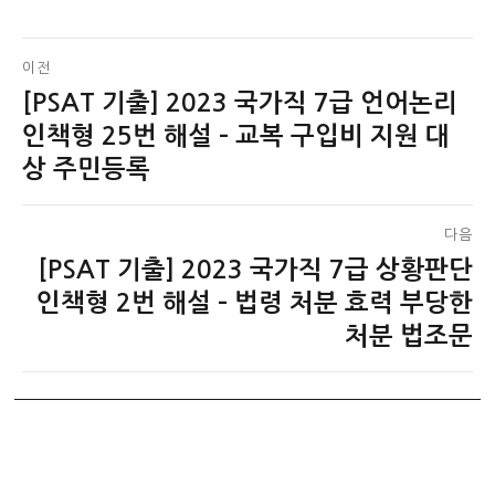
글
이전
[PSAT 기출] 2023 국가직 7급 언어논리
이
탐
전
인책형 25번 해설 – 교복 구입비 지원 대
색
글:
상 주민등록
다음
[PSAT 기출] 2023 국가직 7급 상황판단
다
음
인책형 2번 해설 – 법령 처분 효력 부당한
글:
처분 법조문