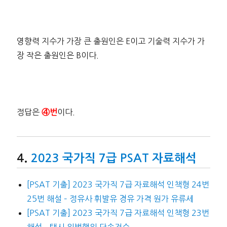
영향력 지수가 가장 큰 출원인은 E이고 기술력 지수가 가
장 작은 출원인은 B이다.
정답은
이다.
④번
2023 국가직 7급 PSAT 자료해석
[PSAT 기출] 2023 국가직 7급 자료해석 인책형 24번
25번 해설 – 정유사 휘발유 경유 가격 원가 유류세
[PSAT 기출] 2023 국가직 7급 자료해석 인책형 23번