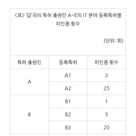
<표> ‘갑’국의 특허 출원인 A~E의 IT 분야 등록특허별
피인용 횟수
(단위: 회)
특허 출원인
등록특허
피인용 횟수
A1
3
A
A2
25
B1
1
B
B2
3
B3
20