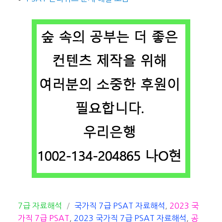
카
태
7급 자료해석
국가직 7급 PSAT 자료해석
,
2023 국
테
그
가직 7급 PSAT
,
2023 국가직 7급 PSAT 자료해석
,
공