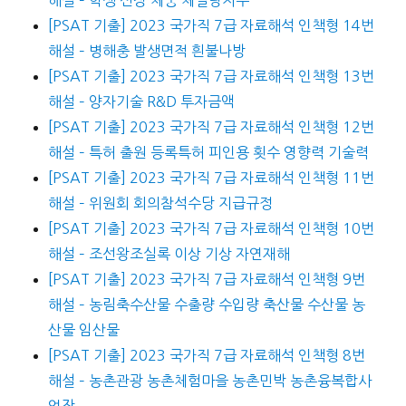
해설 – 학생 신장 체중 체질량지수
[PSAT 기출] 2023 국가직 7급 자료해석 인책형 14번
해설 – 병해충 발생면적 흰불나방
[PSAT 기출] 2023 국가직 7급 자료해석 인책형 13번
해설 – 양자기술 R&D 투자금액
[PSAT 기출] 2023 국가직 7급 자료해석 인책형 12번
해설 – 특허 출원 등록특허 피인용 횟수 영향력 기술력
[PSAT 기출] 2023 국가직 7급 자료해석 인책형 11번
해설 – 위원회 회의참석수당 지급규정
[PSAT 기출] 2023 국가직 7급 자료해석 인책형 10번
해설 – 조선왕조실록 이상 기상 자연재해
[PSAT 기출] 2023 국가직 7급 자료해석 인책형 9번
해설 – 농림축수산물 수출량 수입량 축산물 수산물 농
산물 임산물
[PSAT 기출] 2023 국가직 7급 자료해석 인책형 8번
해설 – 농촌관광 농촌체험마을 농촌민박 농촌융복합사