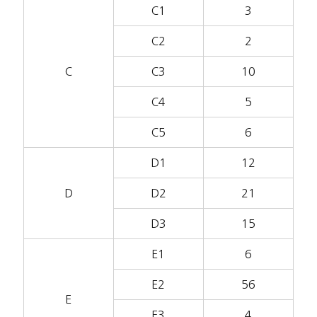
C1
3
C2
2
C
C3
10
C4
5
C5
6
D1
12
D
D2
21
D3
15
E1
6
E2
56
E
E3
4