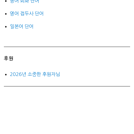
영어 회화 단어
영어 접두사 단어
일본어 단어
후원
2026년 소중한 후원자님