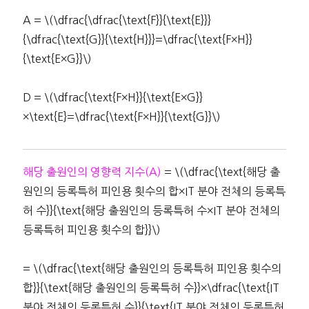
A = \(\dfrac{\dfrac{\text{F}}{\text{E}}}
{\dfrac{\text{G}}{\text{H}}}=\dfrac{\text{F×H}}
{\text{E×G}}\)
D = \(\dfrac{\text{F×H}}{\text{E×G}}
×\text{E}=\dfrac{\text{F×H}}{\text{G}}\)
해당 출원인의 영향력 지수(A)
= \(\dfrac{\text{해당 출
원인의 등록특허 피인용 횟수의 합×IT 분야 전체의 등록특
허 수}}{\text{해당 출원인의 등록특허 수×IT 분야 전체의
등록특허 피인용 횟수의 합}}\)
= \(\dfrac{\text{해당 출원인의 등록특허 피인용 횟수의
합}}{\text{해당 출원인의 등록특허 수}}×\dfrac{\text{IT
분야 전체의 등록특허 수}}{\text{IT 분야 전체의 등록특허