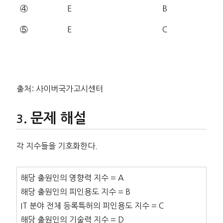
④
E
B
⑤
E
C
출처: 사이버국가고시센터
문제 해설
각 지수들을 기호화한다.
해당 출원인의 영향력 지수 = A
해당 출원인의 피인용도 지수 = B
IT 분야 전체 등록특허의 피인용도 지수 = C
해당 출원인의 기술력 지수 = D