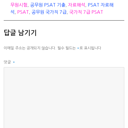
고
무원시험
,
공무원 PSAT 기출
,
자료해석
,
PSAT 자료해
리
석
,
PSAT
,
공무원 국가직 7급
,
국가직 7급 PSAT
답글 남기기
이메일 주소는 공개되지 않습니다.
필수 필드는
*
로 표시됩니다
댓글
*