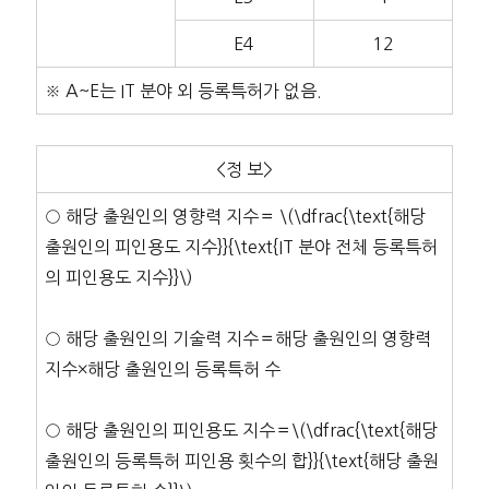
E4
12
※ A~E는 IT 분야 외 등록특허가 없음.
<정 보>
○ 해당 출원인의 영향력 지수＝ \(\dfrac{\text{해당
출원인의 피인용도 지수}}{\text{IT 분야 전체 등록특허
의 피인용도 지수}}\)
○ 해당 출원인의 기술력 지수＝해당 출원인의 영향력
지수×해당 출원인의 등록특허 수
○ 해당 출원인의 피인용도 지수＝\(\dfrac{\text{해당
출원인의 등록특허 피인용 횟수의 합}}{\text{해당 출원