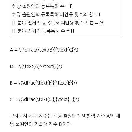
해당 출원인의 등록특허 수 = E
해당 출원인의 등록특허 피인용 횟수의 합 = F
IT 분야 전체의 등록특허 피인용 횟수의 합 = G
IT 분야 전체의 등록특허 수 = H
A = \(\dfrac{\text{B}}{\text{C}}\)
D = \(\text{A}×\text{E}\)
B = \(\dfrac{\text{F}}{\text{E}}\)
C = \(\dfrac{\text{G}}{\text{H}}\)
구하고자 하는 지수는 해당 출원인의 영향력 지수 A와 해
당 출원인의 기술력 지수 D이다.