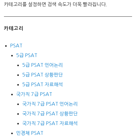
카테고리를 설정하면 검색 속도가 더욱 빨라집니다.
카테고리
PSAT
5급 PSAT
5급 PSAT 언어논리
5급 PSAT 상황판단
5급 PSAT 자료해석
국가직 7급 PSAT
국가직 7급 PSAT 언어논리
국가직 7급 PSAT 상황판단
국가직 7급 PSAT 자료해석
민경채 PSAT