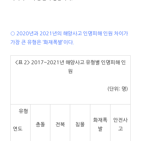
○ 2020년과 2021년의 해양사고 인명피해 인원 차이가
가장 큰 유형은 ‘화재폭발’이다.
<표 2> 2017~2021년 해양사고 유형별 인명피해 인
원
(단위: 명)
유형
화재폭
안전사
충돌
전복
침몰
연도
발
고