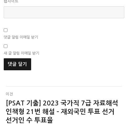
웹사이트
댓글 알림 이메일 받기
새 글 알림 이메일 받기
글
이전
[PSAT 기출] 2023 국가직 7급 자료해석
이
탐
전
인책형 21번 해설 – 재외국민 투표 선거
색
글:
선거인 수 투표율