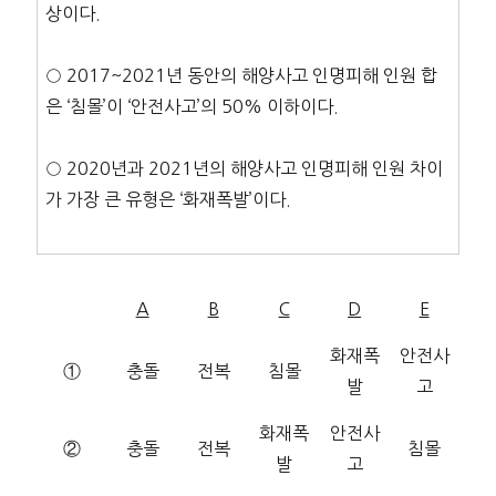
상이다.
○ 2017~2021년 동안의 해양사고 인명피해 인원 합
은 ‘침몰’이 ‘안전사고’의 50% 이하이다.
○ 2020년과 2021년의 해양사고 인명피해 인원 차이
가 가장 큰 유형은 ‘화재폭발’이다.
A
B
C
D
E
화재폭
안전사
①
충돌
전복
침몰
발
고
화재폭
안전사
②
충돌
전복
침몰
발
고