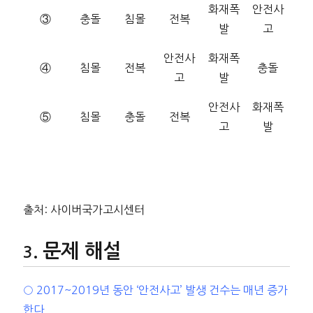
화재폭
안전사
③
충돌
침몰
전복
발
고
안전사
화재폭
④
침몰
전복
충돌
고
발
안전사
화재폭
⑤
침몰
충돌
전복
고
발
출처: 사이버국가고시센터
문제 해설
○ 2017~2019년 동안 ‘안전사고’ 발생 건수는 매년 증가
한다.