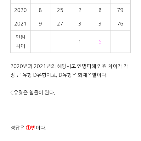
2020
8
25
2
8
79
2021
9
27
3
3
76
인원
1
5
차이
2020년과 2021년의 해양사고 인명피해 인원 차이가 가
장 큰 유형 D유형이고, D유형은 화재폭발이다.
C유형은 침몰이 된다.
정답은
이다.
①번