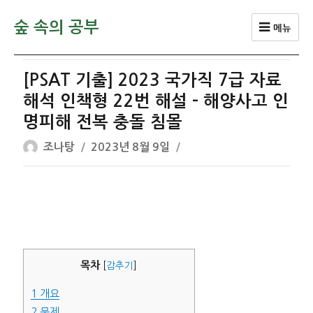
숲 속의 공부
메뉴
[PSAT 기출] 2023 국가직 7급 자료
해석 인책형 22번 해설 – 해양사고 인
명피해 전복 충돌 침몰
글
작
조나탕
2023년 8월 9일
쓴
성
이
일
자
목차
[
감추기
]
1
개요
2
문제