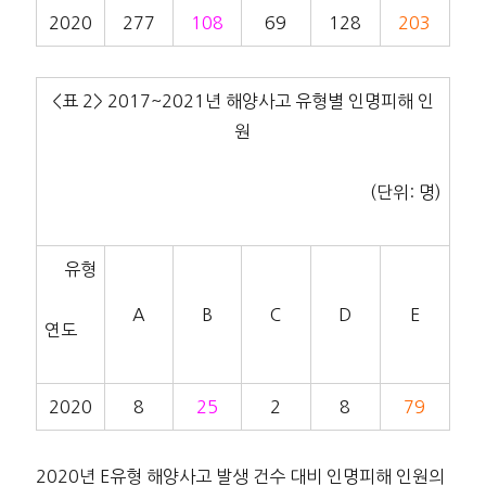
2020
277
108
69
128
203
<표 2> 2017~2021년 해양사고 유형별 인명피해 인
원
(단위: 명)
유형
A
B
C
D
E
연도
2020
8
25
2
8
79
2020년 E유형 해양사고 발생 건수 대비 인명피해 인원의