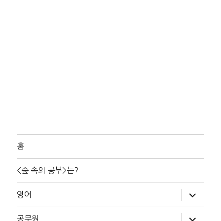
홈
<숲 속의 공부>는?
하
영어
위
메
뉴
하
공무원