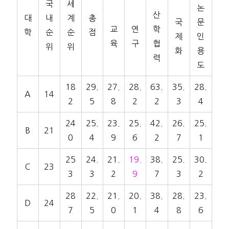
국
세
논
산
대
내
계
총
국
문
교
연
학
학
순
순
점
제
인
육
구
협
위
위
화
용
력
도
18
29.
27.
28.
63.
35.
28.
A
14
2
5
8
2
2
3
4
24
25.
23.
25.
42.
26.
25.
B
21
0
4
9
6
2
7
1
25
24.
21.
19.
38.
25.
30.
C
23
3
3
2
9
7
3
2
28
22.
21.
20.
38.
28.
23.
D
24
7
5
0
1
4
8
6