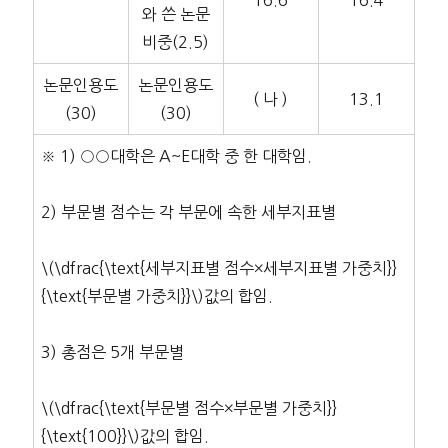
16.6
16.4
와 쓴 논문
비중(2.5)
논문인용도
논문인용도
( 나 )
13.1
(30)
(30)
※ 1) ○○대학은 A~E대학 중 한 대학임.
2) 부문별 점수는 각 부문에 속한 세부지표별
\(\dfrac{\text{세부지표별 점수×세부지표별 가중치}}
{\text{부문별 가중치}}\)
값의 합임.
3) 총점은 5개 부문별
\(\dfrac{\text{부문별 점수×부문별 가중치}}
{\text{100}}\)
값의 합임.