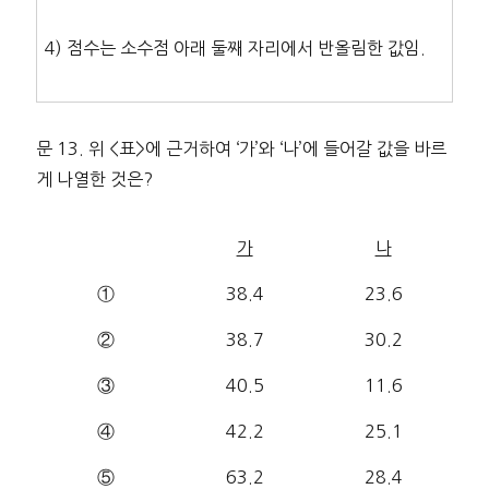
4) 점수는 소수점 아래 둘째 자리에서 반올림한 값임.
문 13. 위 <표>에 근거하여 ‘가’와 ‘나’에 들어갈 값을 바르
게 나열한 것은?
가
나
①
38.4
23.6
②
38.7
30.2
③
40.5
11.6
④
42.2
25.1
⑤
63.2
28.4