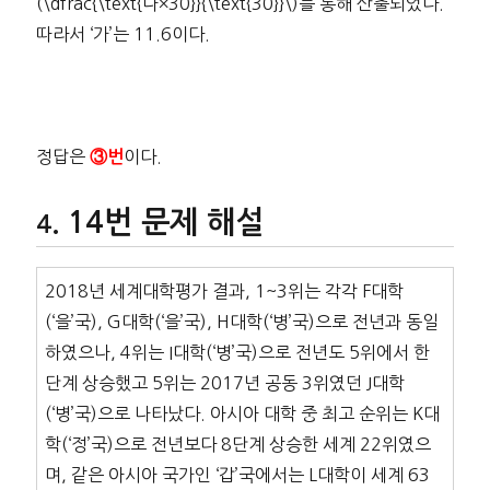
(\dfrac{\text{나×30}}{\text{30}}\)를 통해 산출되었다.
따라서 ‘가’는 11.6이다.
정답은
이다.
③번
14번 문제 해설
2018년 세계대학평가 결과, 1~3위는 각각 F대학
(‘을’국), G대학(‘을’국), H대학(‘병’국)으로 전년과 동일
하였으나, 4위는 I대학(‘병’국)으로 전년도 5위에서 한
단계 상승했고 5위는 2017년 공동 3위였던 J대학
(‘병’국)으로 나타났다. 아시아 대학 중 최고 순위는 K대
학(‘정’국)으로 전년보다 8단계 상승한 세계 22위였으
며, 같은 아시아 국가인 ‘갑’국에서는 L대학이 세계 63