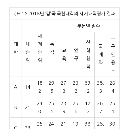
<표 1> 2018년 ‘갑’국 국립대학의 세계대학평가 결과
부문별 점수
국
세
논
산
대
내
계
총
국
문
교
연
학
학
순
순
점
제
인
육
구
협
위
위
화
용
력
도
18
29.
27.
28.
63.
35.
28.
A
14
2
5
8
2
2
3
4
24
25.
23.
25.
42.
26.
25.
B
21
0
4
9
6
2
7
1
25
24.
21.
19.
38.
25.
30.
C
23