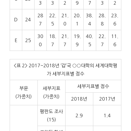
3
3
2
9
7
3
2
28
22.
21.
20.
38.
28.
23.
D
24
7
5
0
1
4
8
6
30
18.
21.
19.
40.
22.
11.
E
25
0
7
7
9
5
7
6
<표 2> 2017~2018년 ‘갑’국 ○○대학의 세계대학평
가 세부지표별 점수
세부지표별 점수
부문
세부지표
(가중치)
(가중치)
2018년
2017년
평판도 조사
2.9
1.4
(15)