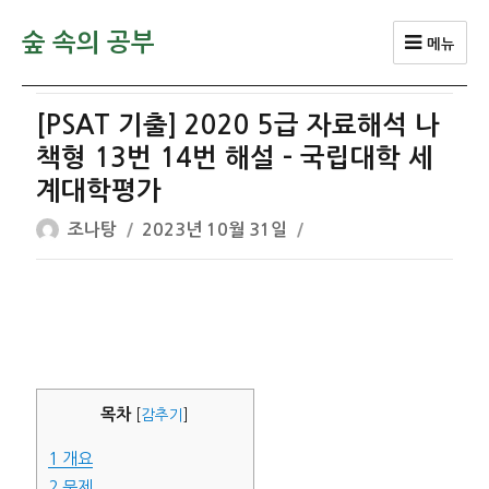
숲 속의 공부
메뉴
[PSAT 기출] 2020 5급 자료해석 나
책형 13번 14번 해설 – 국립대학 세
계대학평가
글
작
조나탕
2023년 10월 31일
쓴
성
이
일
자
목차
[
감추기
]
1
개요
2
문제