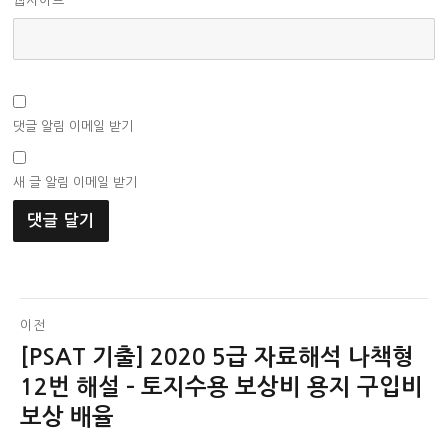
웹사이트
댓글 알림 이메일 받기
새 글 알림 이메일 받기
글
이전
[PSAT 기출] 2020 5급 자료해석 나책형
이
탐
전
12번 해설 – 토지수용 보상비 용지 구입비
색
글:
보상 배율