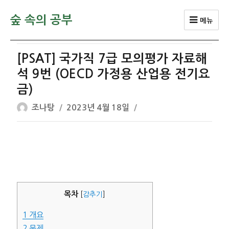
숲 속의 공부
메뉴
[PSAT] 국가직 7급 모의평가 자료해
석 9번 (OECD 가정용 산업용 전기요
금)
글
작
조나탕
2023년 4월 18일
쓴
성
이
일
자
목차
[
감추기
]
1
개요
2
문제