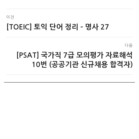
글
이전
[TOEIC] 토익 단어 정리 – 명사 27
이
탐
전
색
글:
다음
[PSAT] 국가직 7급 모의평가 자료해석
다
음
10번 (공공기관 신규채용 합격자)
글: