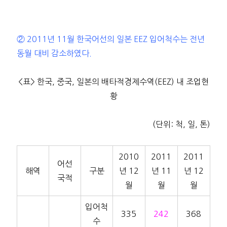
② 2011년 11월 한국어선의 일본 EEZ 입어척수는 전년
동월 대비 감소하였다.
<표> 한국, 중국, 일본의 배타적경제수역(EEZ) 내 조업현
황
(단위: 척, 일, 톤)
2010
2011
2011
어선
해역
구분
년 12
년 11
년 12
국적
월
월
월
입어척
335
242
368
수