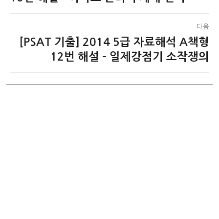
색
글:
다음
[PSAT 기출] 2014 5급 자료해석 A책형
다
음
12번 해설 – 일제강점기 소작쟁의
글: