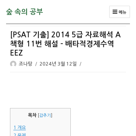
숲 속의 공부
메뉴
[PSAT 기출] 2014 5급 자료해석 A
책형 11번 해설 – 배타적경제수역
EEZ
글
작
조나탕
2024년 3월 12일
쓴
성
이
일
자
목차
[
감추기
]
1
개요
2
문제