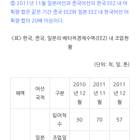
⑤ 2011년 11월 일본어선과 중국어선의 한국 EEZ 내 어
획량 합은 같은 기간 중국 EEZ와 일본 EEZ 내 한국어선 어
획량 합의 20배 이상이다.
<표> 한국, 중국, 일본의 배타적경제수역(EEZ) 내 조업현
황
(단위: 척, 일, 톤)
2010
2011
2011
어선
해역
구분
년 12
년 11
년 12
국적
월
월
월
입어척
30
70
57
수
일본
조업일