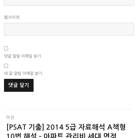
웹사이트
댓글 알림 이메일 받기
새 글 알림 이메일 받기
글
이전
[PSAT 기출] 2014 5급 자료해석 A책형
이
탐
전
10번 해설 – 아파트 관리비 세대 면적