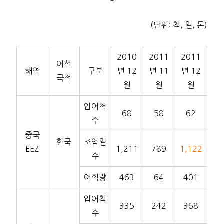
(단위: 척, 일, 톤)
2010
2011
2011
어선
해역
구분
년 12
년 11
년 12
국적
월
월
월
입어척
68
58
62
수
중국
한국
조업일
EEZ
1,211
789
1,122
수
어획량
463
64
401
입어척
335
242
368
수