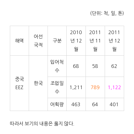
(단위: 척, 일, 톤)
2010
2011
2011
어선
해역
구분
년 12
년 11
년 12
국적
월
월
월
입어척
68
58
62
수
중국
한국
조업일
EEZ
1,211
789
1,122
수
어획량
463
64
401
따라서 보기의 내용은 옳지 않다.