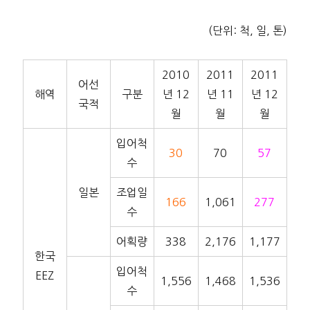
(단위: 척, 일, 톤)
2010
2011
2011
어선
해역
구분
년 12
년 11
년 12
국적
월
월
월
입어척
30
70
57
수
일본
조업일
166
1,061
277
수
어획량
338
2,176
1,177
한국
입어척
EEZ
1,556
1,468
1,536
수