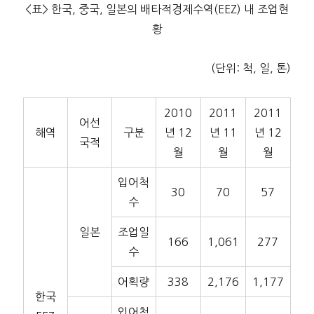
<표> 한국, 중국, 일본의 배타적경제수역(EEZ) 내 조업현
황
(단위: 척, 일, 톤)
2010
2011
2011
어선
해역
구분
년 12
년 11
년 12
국적
월
월
월
입어척
30
70
57
수
일본
조업일
166
1,061
277
수
어획량
338
2,176
1,177
한국
입어척