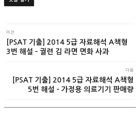
글
이전
[PSAT 기출] 2014 5급 자료해석 A책형
이
탐
전
3번 해설 – 궐련 김 라면 면화 사과
색
글:
다음
[PSAT 기출] 2014 5급 자료해석 A책형
다
음
5번 해설 – 가정용 의료기기 판매량
글: