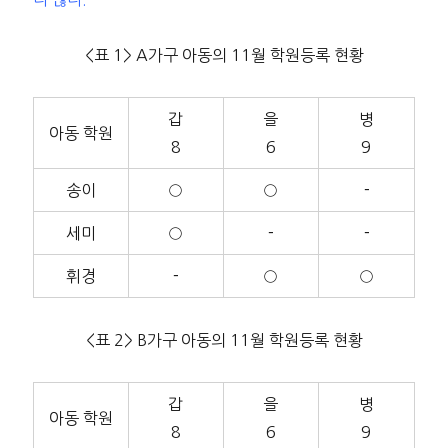
<표 1> A가구 아동의 11월 학원등록 현황
갑
을
병
아동 학원
8
6
9
송이
○
○
－
세미
○
－
－
휘경
－
○
○
<표 2> B가구 아동의 11월 학원등록 현황
갑
을
병
아동 학원
8
6
9