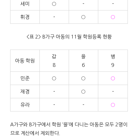
세미
○
－
－
휘경
－
○
○
<표 2> B가구 아동의 11월 학원등록 현황
갑
을
병
아동 학원
8
6
9
민준
○
○
○
재경
－
○
－
유라
－
－
○
A가구와 B가구에서 학원 ‘을’에 다니는 아동은 모두 2명이
므로 계산에서 제외한다.