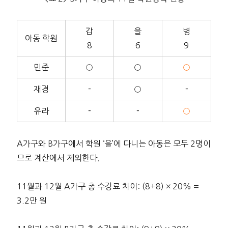
갑
을
병
아동 학원
8
6
9
민준
○
○
○
재경
－
○
－
유라
－
－
○
A가구와 B가구에서 학원 ‘을’에 다니는 아동은 모두 2명이
므로 계산에서 제외한다.
11월과 12월 A가구 총 수강료 차이: (8+8) × 20% =
3.2만 원