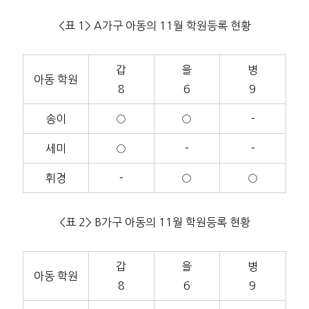
<표 1> A가구 아동의 11월 학원등록 현황
갑
을
병
아동 학원
8
6
9
송이
○
○
－
세미
○
－
－
휘경
－
○
○
<표 2> B가구 아동의 11월 학원등록 현황
갑
을
병
아동 학원
8
6
9