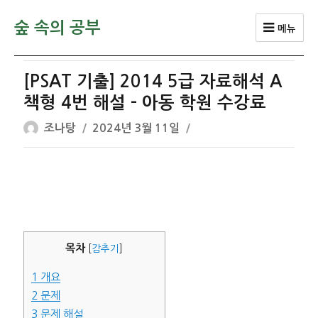
숲 속의 공부
메뉴
[PSAT 기출] 2014 5급 자료해석 A
책형 4번 해설 – 아동 학원 수강료
글
작
조나탕
2024년 3월 11일
쓴
성
이
일
자
목차
[
감추기
]
1
개요
2
문제
3
문제 해설