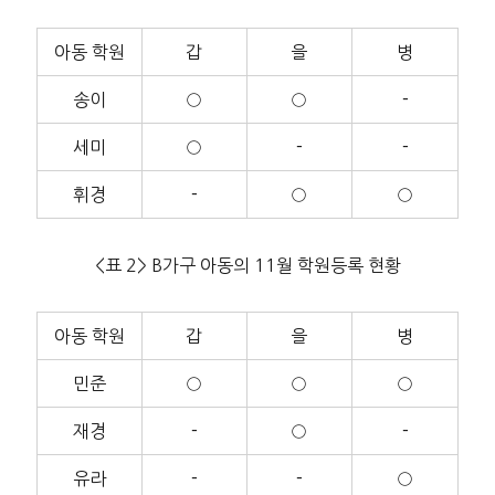
아동 학원
갑
을
병
송이
○
○
－
세미
○
－
－
휘경
－
○
○
<표 2> B가구 아동의 11월 학원등록 현황
아동 학원
갑
을
병
민준
○
○
○
재경
－
○
－
유라
－
－
○