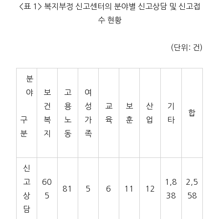
<표 1> 복지부정 신고센터의 분야별 신고상담 및 신고접
수 현황
(단위: 건)
분
야
보
고
여
건
용
성
교
보
산
기
합
구
복
노
가
육
훈
업
타
분
지
동
족
신
고
60
1,8
2,5
81
5
6
11
12
상
5
38
58
담