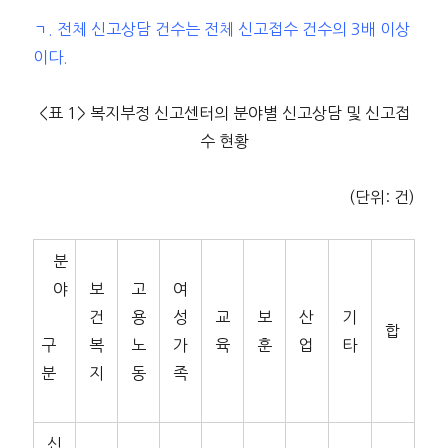
ㄱ. 전체 신고상담 건수는 전체 신고접수 건수의 3배 이상
이다.
<표 1> 복지부정 신고센터의 분야별 신고상담 및 신고접
수 현황
(단위: 건)
분
야
보
고
여
건
용
성
교
보
산
기
합
구
복
노
가
육
훈
업
타
분
지
동
족
신