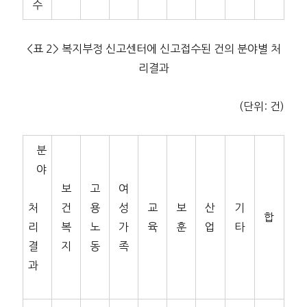
수
<표 2> 복지부정 신고센터에 신고접수된 건의 분야별 처
리결과
(단위: 건)
분
야
보
고
여
처
건
용
성
교
보
산
기
합
리
복
노
가
육
훈
업
타
결
지
동
족
과