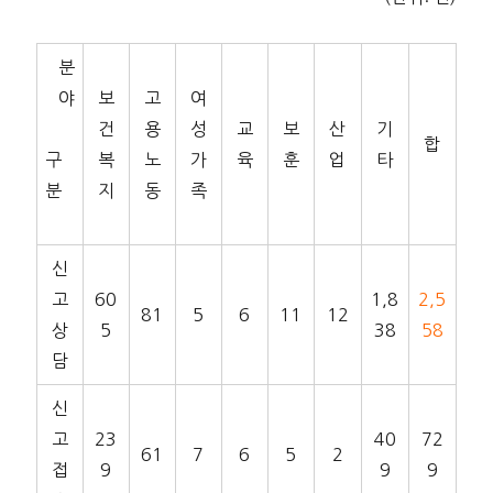
분
야
보
고
여
건
용
성
교
보
산
기
합
구
복
노
가
육
훈
업
타
분
지
동
족
신
고
60
1,8
2,5
81
5
6
11
12
상
5
38
58
담
신
고
23
40
72
61
7
6
5
2
접
9
9
9