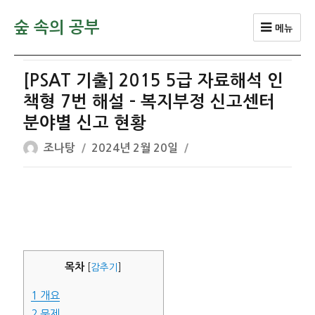
숲 속의 공부
메뉴
[PSAT 기출] 2015 5급 자료해석 인
책형 7번 해설 – 복지부정 신고센터
분야별 신고 현황
글
작
조나탕
2024년 2월 20일
쓴
성
이
일
자
목차
[
감추기
]
1
개요
2
문제