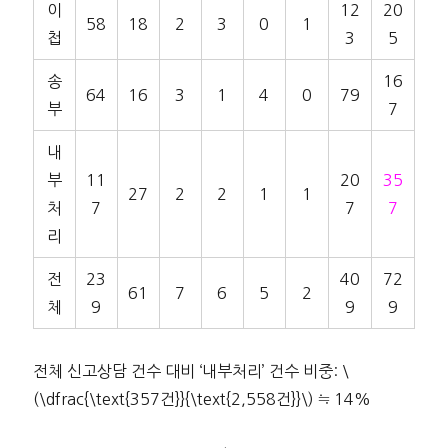
이
12
20
58
18
2
3
0
1
첩
3
5
송
16
64
16
3
1
4
0
79
부
7
내
부
11
20
35
27
2
2
1
1
처
7
7
7
리
전
23
40
72
61
7
6
5
2
체
9
9
9
전체 신고상담 건수 대비 ‘내부처리’ 건수 비중: \
(\dfrac{\text{357건}}{\text{2,558건}}\) ≒ 14%