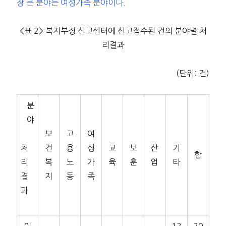
장 큰 분야는 여성가족 분야이다.
<표 2> 복지부정 신고센터에 신고접수된 건의 분야별 처
리결과
(단위: 건)
분
야
보
고
여
처
건
용
성
교
보
산
기
합
리
복
노
가
육
훈
업
타
결
지
동
족
과