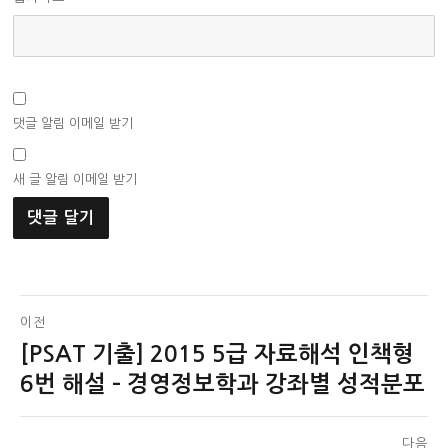
댓글 알림 이메일 받기
새 글 알림 이메일 받기
글
이전
[PSAT 기출] 2015 5급 자료해석 인책형
이
탐
전
6번 해설 – 경영정보학과 강좌별 성적분포
색
글:
다음