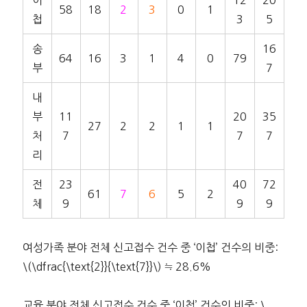
이
12
20
58
18
2
3
0
1
첩
3
5
송
16
64
16
3
1
4
0
79
부
7
내
부
11
20
35
27
2
2
1
1
처
7
7
7
리
전
23
40
72
61
7
6
5
2
체
9
9
9
여성가족 분야 전체 신고접수 건수 중 ‘이첩’ 건수의 비중:
\(\dfrac{\text{2}}{\text{7}}\) ≒ 28.6%
교육 분야 전체 신고접수 건수 중 ‘이첩’ 건수의 비중: \