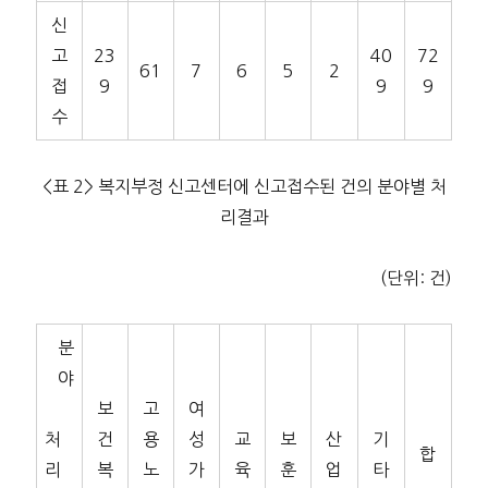
신
고
23
40
72
61
7
6
5
2
접
9
9
9
수
<표 2> 복지부정 신고센터에 신고접수된 건의 분야별 처
리결과
(단위: 건)
분
야
보
고
여
처
건
용
성
교
보
산
기
합
리
복
노
가
육
훈
업
타