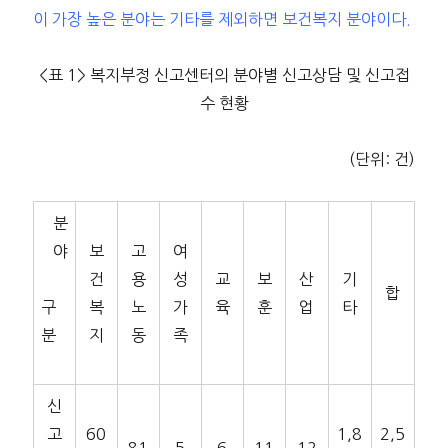
이 가장 높은 분야는 기타를 제외하면 보건복지 분야이다.
<표 1> 복지부정 신고센터의 분야별 신고상담 및 신고접
수 현황
(단위: 건)
분
야
보
고
여
건
용
성
교
보
산
기
합
구
복
노
가
육
훈
업
타
분
지
동
족
신
고
60
1,8
2,5
81
5
6
11
12