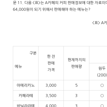
문 11. 다음 <표>는 A카페의 커피 판매정보에 대한 자료이
64,000원이 되기 위해서 판매해야 하는 메뉴는?
<표> A
구분
한 잔
현재까지의
판매
메뉴
판매량
원두
가격
(200
아메리카노
3,000
5
○
카페라떼
3,500
3
○
바닐라라떼
4,000
3
○