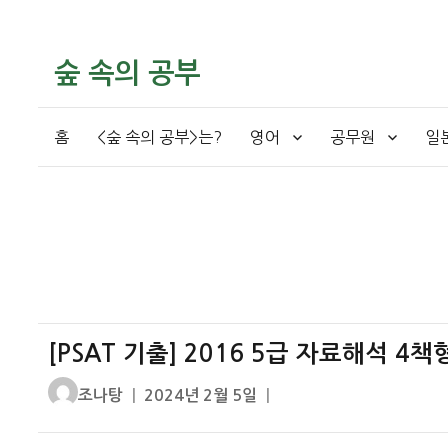
숲 속의 공부
홈
<숲 속의 공부>는?
영어
공무원
일
[PSAT 기출] 2016 5급 자료해석 4
글
작
조나탕
2024년 2월 5일
쓴
성
이
일