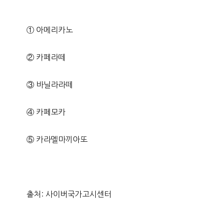
① 아메리카노
② 카페라떼
③ 바닐라라떼
④ 카페모카
⑤ 카라멜마끼아또
출처: 사이버국가고시센터