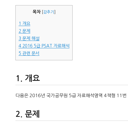
자
목차
[
감추기
]
1
개요
2
문제
3
문제 해설
4
2016 5급 PSAT 자료해석
5
관련 문서
개요
다음은 2016년 국가공무원 5급 자료해석영역 4책형 11번
문제