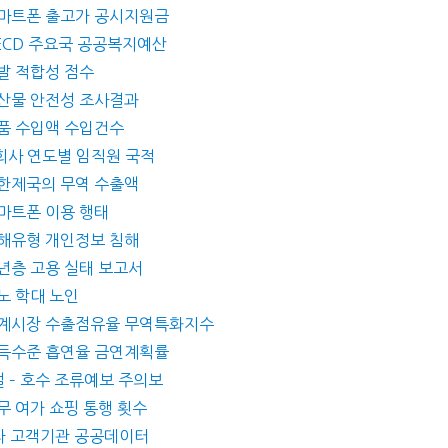
– 스마트폰 출고가 공시지원금
 OECD 주요국 공공복지예산
 개발 적합성 점수
– 농산물 안전성 조사결과
 식품 수입액 수입건수
 A회사 연도별 임직원 국적
– 대한제국의 무역 수출액
 스마트폰 이용 행태
– 침해유형 개인정보 침해
 장년층 고용 실태 보고서
노노 학대 노인
 – 세계시장 수출점유율 무역특화지수
– 소득수준 흡연율 금연계획률
해설 – 호수 조류예보 주의보
 업무 여가 쇼핑 통행 횟수
 1차 고객기관 공공데이터