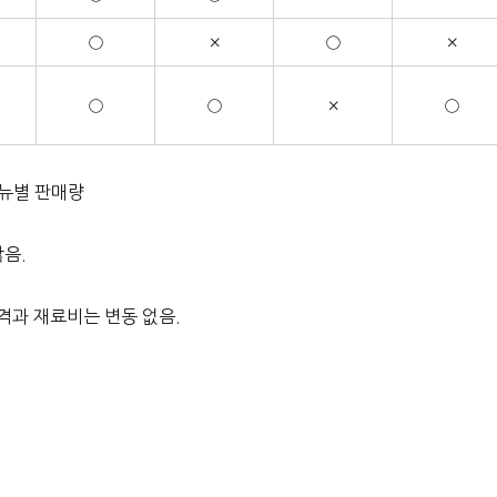
○
×
○
×
○
○
×
○
메뉴별 판매량
않음.
가격과 재료비는 변동 없음.