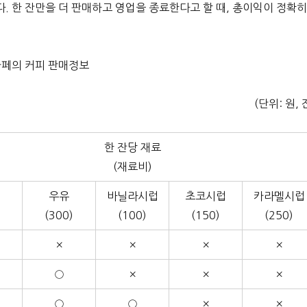
다. 한 잔만을 더 판매하고 영업을 종료한다고 할 때, 총이익이 정확
카페의 커피 판매정보
(단위: 원, 
한 잔당 재료
(재료비)
우유
바닐라시럽
초코시럽
카라멜시럽
)
(300)
(100)
(150)
(250)
×
×
×
×
○
×
×
×
○
○
×
×