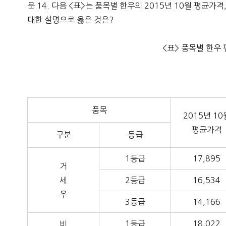
문 14. 다음 <표>는 품목별 한우의 2015년 10월 평균가
대한 설명으로 옳은 것은?
<표> 품목별 한우 
품목
2015년 10
평균가격
구분
등급
1등급
17,895
거
세
2등급
16,534
우
3등급
14,166
1등급
18,022
비