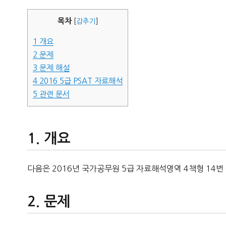
자
목차
[
감추기
]
1
개요
2
문제
3
문제 해설
4
2016 5급 PSAT 자료해석
5
관련 문서
개요
다음은 2016년 국가공무원 5급 자료해석영역 4책형 14번
문제