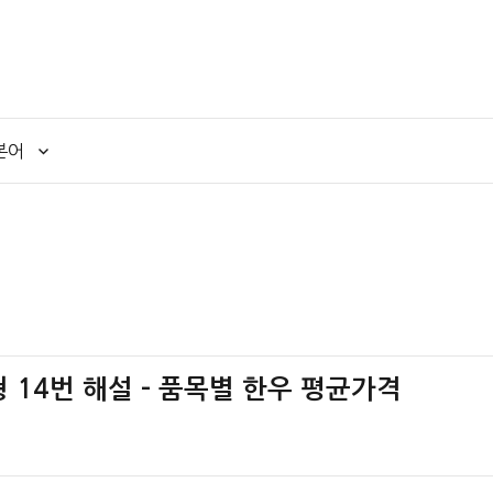
본어
책형 14번 해설 – 품목별 한우 평균가격