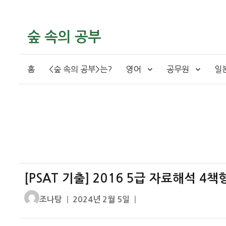
숲 속의 공부
홈
<숲 속의 공부>는?
영어
공무원
일
[PSAT 기출] 2016 5급 자료해석 4
글
작
조나탕
2024년 2월 5일
쓴
성
이
일