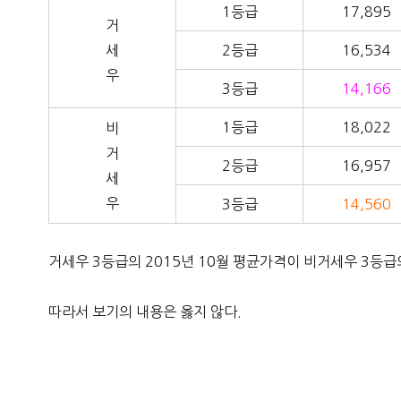
1등급
17,895
거
세
2등급
16,534
우
3등급
14,166
1등급
18,022
비
거
2등급
16,957
세
우
3등급
14,560
거세우 3등급의 2015년 10월 평균가격이 비거세우 3등급의
따라서 보기의 내용은 옳지 않다.