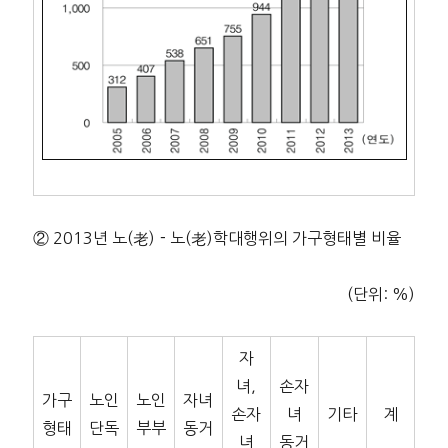
② 2013년 노(老)－노(老)학대행위의 가구형태별 비율
(단위: %)
자
녀,
손자
가구
노인
노인
자녀
손자
녀
기타
계
형태
단독
부부
동거
녀
동거