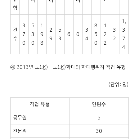
자
리
녀
형
1,
3
5
1
8
1
건
2
5
3
3
3
7
3
9
6
0
5
2
수
9
3
4
2
7
0
0
8
0
2
4
④ 2013년 노(老)－노(老)학대의 학대행위자 직업 유형
(단위: 명)
직업 유형
인원수
공무원
5
전문직
30