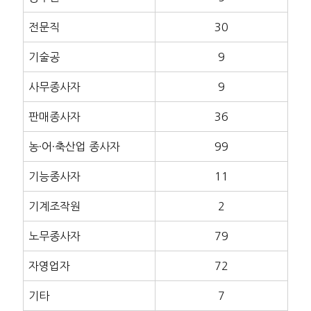
전문직
30
기술공
9
사무종사자
9
판매종사자
36
농·어·축산업 종사자
99
기능종사자
11
기계조작원
2
노무종사자
79
자영업자
72
기타
7