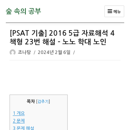
숲 속의 공부
메뉴
[PSAT 기출] 2016 5급 자료해석 4
책형 23번 해설 – 노노 학대 노인
글
작
조나탕
2024년 2월 6일
쓴
성
이
일
자
목차
[
감추기
]
1
개요
2
문제
3
문제 해설