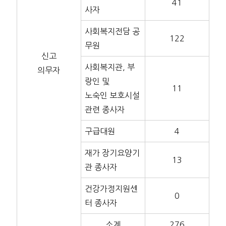
41
사자
사회복지전담 공
122
무원
신고
사회복지관, 부
의무자
랑인 및
11
노숙인 보호시설
관련 종사자
구급대원
4
재가 장기요양기
13
관 종사자
건강가정지원센
0
터 종사자
소계
276