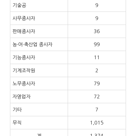
기술공
9
사무종사자
9
판매종사자
36
농·어·축산업 종사자
99
기능종사자
11
기계조작원
2
노무종사자
79
자영업자
72
기타
7
무직
1,015
계
1,374