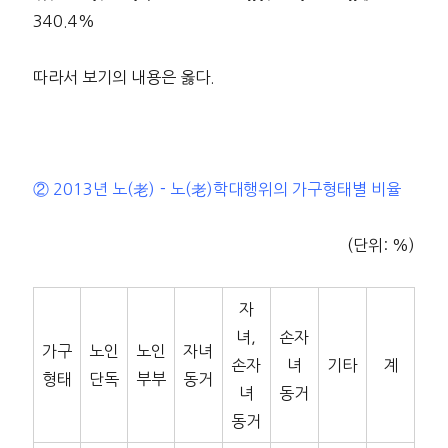
340.4%
따라서 보기의 내용은 옳다.
② 2013년 노(老)－노(老)학대행위의 가구형태별 비율
(단위: %)
자
녀,
손자
가구
노인
노인
자녀
손자
녀
기타
계
형태
단독
부부
동거
녀
동거
동거