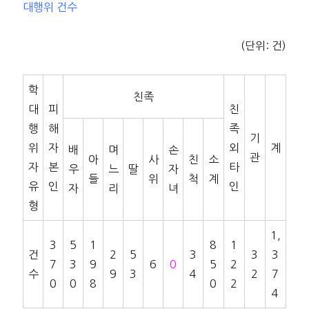
대행위 건수
(단위: 건)
학
친족
대
피
친
행
해
족
기
위
자
외
계
배
며
손
관
아
사
친
소
자
본
타
우
느
딸
자
들
위
척
계
유
인
인
자
리
녀
형
1,
3
5
1
8
1
건
2
5
3
3
3
7
3
9
6
0
5
2
수
9
3
4
2
7
0
0
8
0
2
4