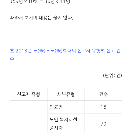
359명 × 10% = 36명 < 44명
따라서 보기의 내용은 옳지 않다.
⑤ 2013년 노(老)－노(老)학대의 신고자 유형별 신고 건
수
(단위: 건)
신고자 유형
세부유형
건수
의료인
15
노인 복지시설
70
종사자