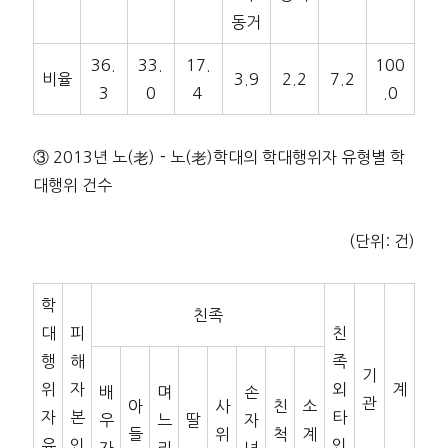
동거
36.
33.
17.
100
비율
3.9
2.2
7.2
3
0
4
.0
③ 2013년 노(老)－노(老)학대의 학대행위자 유형별 학
대행위 건수
(단위: 건)
학
친족
대
피
친
행
해
족
기
위
자
외
계
배
며
손
관
아
사
친
소
자
본
타
우
느
딸
자
들
위
척
계
유
인
인