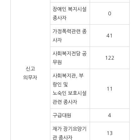
장애인 복지시설
0
종사자
가정폭력관련 종
41
사자
사회복지전담 공
122
무원
신고
사회복지관, 부
의무자
랑인 및
11
노숙인 보호시설
관련 종사자
구급대원
4
재가 장기요양기
13
관 종사자