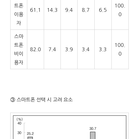
트폰
100.
61.1
14.3
9.4
8.7
6.5
이용
0
자
스마
트폰
100.
82.0
7.4
3.9
3.4
3.3
비이
0
용자
③ 스마트폰 선택 시 고려 요소