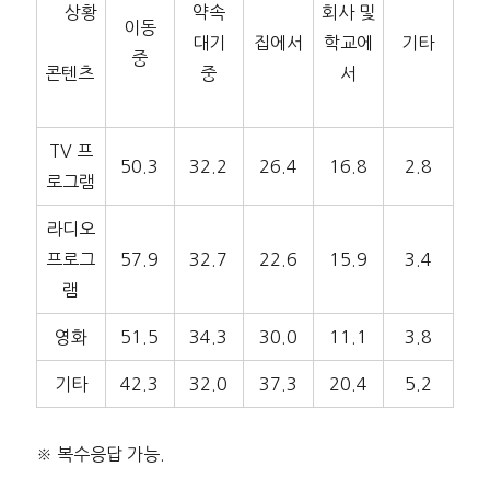
상황
약속
회사 및
이동
대기
집에서
학교에
기타
중
콘텐츠
중
서
TV 프
50.3
32.2
26.4
16.8
2.8
로그램
라디오
프로그
57.9
32.7
22.6
15.9
3.4
램
영화
51.5
34.3
30.0
11.1
3.8
기타
42.3
32.0
37.3
20.4
5.2
※ 복수응답 가능.