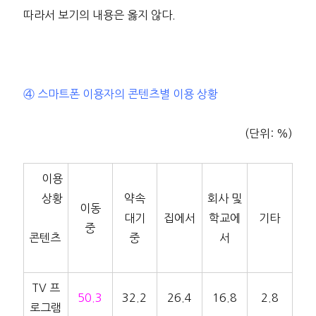
따라서 보기의 내용은 옳지 않다.
④ 스마트폰 이용자의 콘텐츠별 이용 상황
(단위: %)
이용
상황
약속
회사 및
이동
대기
집에서
학교에
기타
중
콘텐츠
중
서
TV 프
50.3
32.2
26.4
16.8
2.8
로그램