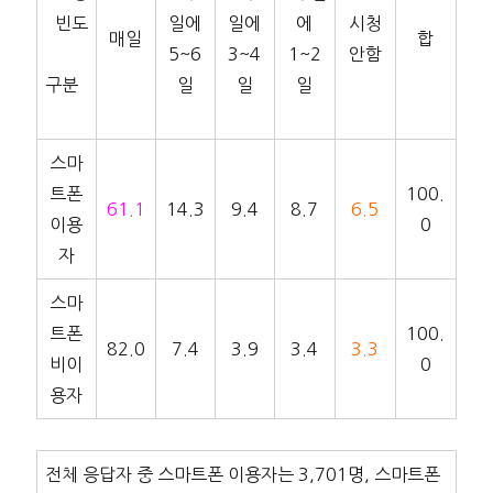
빈도
일에
일에
에
시청
매일
합
5~6
3~4
1~2
안함
구분
일
일
일
스마
트폰
100.
61.1
14.3
9.4
8.7
6.5
이용
0
자
스마
트폰
100.
82.0
7.4
3.9
3.4
3.3
비이
0
용자
전체 응답자 중 스마트폰 이용자는 3,701명, 스마트폰