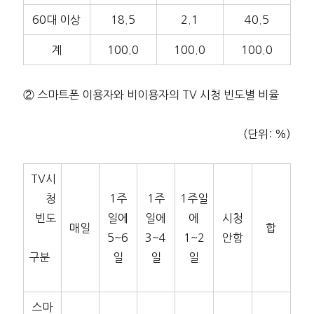
60대 이상
18.5
2.1
40.5
계
100.0
100.0
100.0
② 스마트폰 이용자와 비이용자의 TV 시청 빈도별 비율
(단위: %)
TV시
청
1주
1주
1주일
빈도
일에
일에
에
시청
매일
합
5~6
3~4
1~2
안함
구분
일
일
일
스마