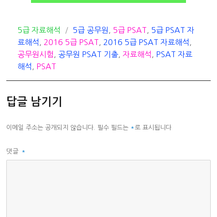
카
태
5급 자료해석
5급 공무원
,
5급 PSAT
,
5급 PSAT 자
테
그
료해석
,
2016 5급 PSAT
,
2016 5급 PSAT 자료해석
,
고
공무원시험
,
공무원 PSAT 기출
,
자료해석
,
PSAT 자료
리
해석
,
PSAT
답글 남기기
이메일 주소는 공개되지 않습니다.
필수 필드는
*
로 표시됩니다
댓글
*