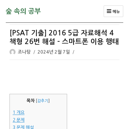
숲 속의 공부
메뉴
[PSAT 기출] 2016 5급 자료해석 4
책형 26번 해설 – 스마트폰 이용 행태
글
작
조나탕
2024년 2월 7일
쓴
성
이
일
자
목차
[
감추기
]
1
개요
2
문제
3
문제 해설