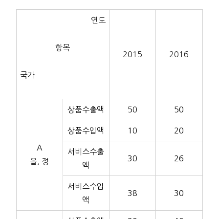
연도
항목
2015
2016
국가
상품수출액
50
50
상품수입액
10
20
A
서비스수출
30
26
을, 정
액
서비스수입
38
30
액