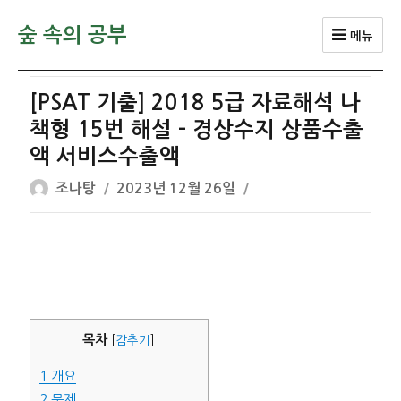
숲 속의 공부
메뉴
[PSAT 기출] 2018 5급 자료해석 나
책형 15번 해설 – 경상수지 상품수출
액 서비스수출액
글
작
조나탕
2023년 12월 26일
쓴
성
이
일
자
목차
[
감추기
]
1
개요
2
문제