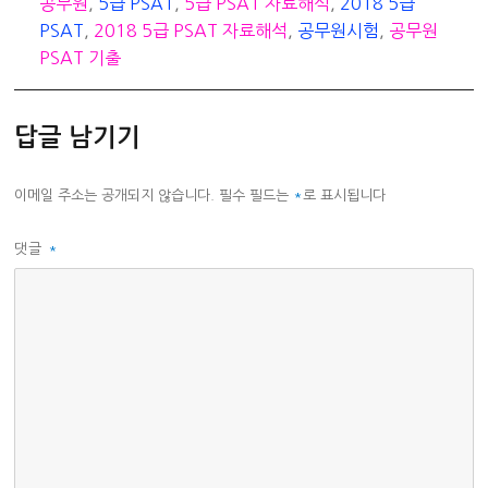
테
그
공무원
,
5급 PSAT
,
5급 PSAT 자료해석
,
2018 5급
고
PSAT
,
2018 5급 PSAT 자료해석
,
공무원시험
,
공무원
리
PSAT 기출
답글 남기기
이메일 주소는 공개되지 않습니다.
필수 필드는
*
로 표시됩니다
댓글
*