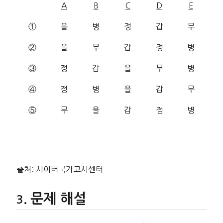
A
B
C
D
E
①
을
병
정
갑
무
②
을
무
갑
정
병
③
정
갑
을
무
병
④
정
병
을
갑
무
⑤
무
을
갑
정
병
출처: 사이버국가고시센터
문제 해설